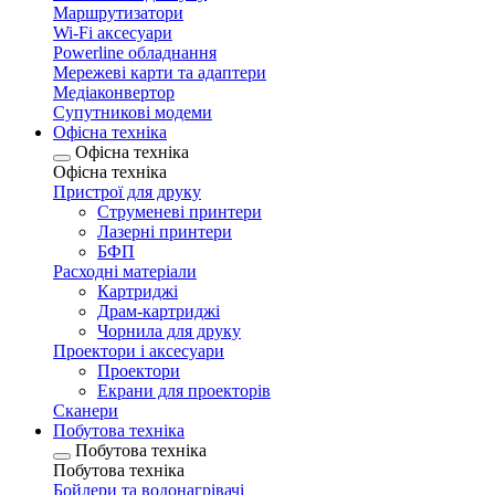
Маршрутизатори
Wi-Fi аксесуари
Рowerline обладнання
Мережеві карти та адаптери
Медіаконвертор
Супутникові модеми
Офісна техніка
Офісна техніка
Офісна техніка
Пристрої для друку
Струменеві принтери
Лазерні принтери
БФП
Расходні матеріали
Картриджі
Драм-картриджі
Чорнила для друку
Проектори і аксесуари
Проектори
Екрани для проекторів
Сканери
Побутова техніка
Побутова техніка
Побутова техніка
Бойлери та водонагрівачі