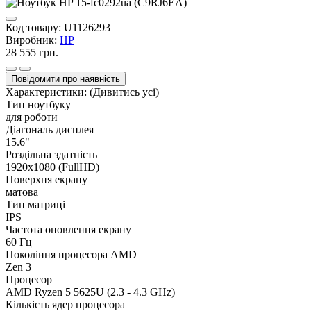
Код товару:
U1126293
Виробник:
HP
28 555 грн.
Повідомити про наявність
Характеристики:
(Дивитись усі)
Тип ноутбуку
для роботи
Діагональ дисплея
15.6"
Роздільна здатність
1920х1080 (FullHD)
Поверхня екрану
матова
Тип матриці
IPS
Частота оновлення екрану
60 Гц
Покоління процесора AMD
Zen 3
Процесор
AMD Ryzen 5 5625U (2.3 - 4.3 GHz)
Кількість ядер процесора