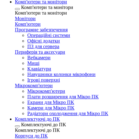
Комп'ютери та монітори
Комп'ютери та монітори
Комп'ютери та монітори
Монітори
Комп'ютери
Програмне забезпечення
Операційні системи
Офісні додатки
ПЗ для сервера
Периферія та аксесуари
Вебкамери
Миші
Клавіатури
Навушники колонки мікрофони
Ігрові поверхні
Мікрокомп'ютери
Мікрокомп'ютери
Плати розширення для Мікро ПК
Екрани для Мікро ПК
Камери для Мікро ПК
Радіатори охолодження для Мікро ПК
Комплектуючі до ПК
Комплектуючі до ПК
Комплектуючі до ПК
Корпуси до ПК