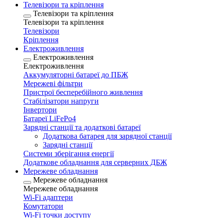
Телевізори та кріплення
Телевізори та кріплення
Телевізори та кріплення
Телевізори
Кріплення
Електроживлення
Електроживлення
Електроживлення
Аккумуляторні батареї до ПБЖ
Мережеві фільтри
Пристрої бесперебійного живлення
Стабілізатори напруги
Інвертори
Батареї LiFePo4
Зарядні станції та додаткові батареї
Додаткова батарея для зарядної станції
Зарядні станції
Системи зберігання енергії
Додаткове обладнання для серверних ДБЖ
Мережеве обладнання
Мережеве обладнання
Мережеве обладнання
Wi-Fi адаптери
Комутатори
Wi-Fi точки доступу