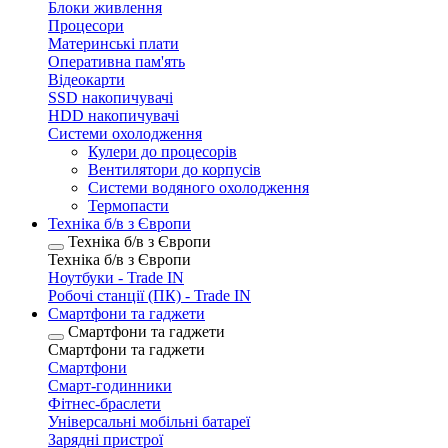
Блоки живлення
Процесори
Материнські плати
Оперативна пам'ять
Відеокарти
SSD накопичувачі
HDD накопичувачі
Системи охолодження
Кулери до процесорів
Вентилятори до корпусів
Системи водяного охолодження
Термопасти
Техніка б/в з Європи
Техніка б/в з Європи
Техніка б/в з Європи
Ноутбуки - Trade IN
Робочі станції (ПК) - Trade IN
Смартфони та гаджети
Смартфони та гаджети
Смартфони та гаджети
Смартфони
Смарт-годинники
Фітнес-браслети
Універсальні мобільні батареї
Зарядні пристрої