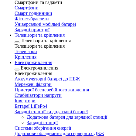
Смартфони та гаджети
Смартфони
Смарт-годинники
Фітнес-браслети
Універсальні мобільні батареї
Зарядні пристрої
Телевізори та кріплення
Телевізори та кріплення
Телевізори та кріплення
Телевізори
Кріплення
Електроживлення
Електроживлення
Електроживлення
Аккумуляторні батареї до ПБЖ
Мережеві фільтри
Пристрої бесперебійного живлення
Стабілізатори напруги
Інвертори
Батареї LiFePo4
Зарядні станції та додаткові батареї
Додаткова батарея для зарядної станції
Зарядні станції
Системи зберігання енергії
Додаткове обладнання для серверних ДБЖ