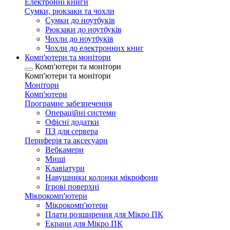
Електронні книги
Сумки, рюкзаки та чохли
Сумки до ноутбуків
Рюкзаки до ноутбуків
Чохли до ноутбуків
Чохли до електронних книг
Комп'ютери та монітори
Комп'ютери та монітори
Комп'ютери та монітори
Монітори
Комп'ютери
Програмне забезпечення
Операційні системи
Офісні додатки
ПЗ для сервера
Периферія та аксесуари
Вебкамери
Миші
Клавіатури
Навушники колонки мікрофони
Ігрові поверхні
Мікрокомп'ютери
Мікрокомп'ютери
Плати розширення для Мікро ПК
Екрани для Мікро ПК