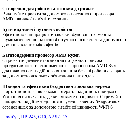
Створений для роботи та готовий до розваг
Виконуйте проекти за допомогою потужного процесора
AMD, швидкої пам'яті та сховища.
Бути видимим і чутним з ясністю
Ефективно співпрацюйте завдяки вбудованій камері та
шумозаглушенню на основі штучного інтелекту за допомогою
двонаправлених мікрофонів.
Багатоядерний процесор AMD Ryzen
Отримайте ідеальне поєднання потужності, високої
продуктивності та економічності з процесором AMD Ryzen
для плавного та надійного виконання безлічі робочих завдань
за допомогою декількох обчислювальних ядер.
Швидка та ефективна бездротова локальна мережа
Портативність вашого комп'ютера та надійність швидкого
з'єднання визначають, де ви зможете працювати. Отримайте
швидке та надійне з'єднання в густонаселених бездротових
середовищах за допомогою гігабітної швидкості Wi-Fi 6.
Ноутбук
,
HP
,
245
,
G10
,
A23L1EA