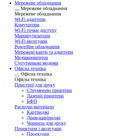
Мережеве обладнання
Мережеве обладнання
Мережеве обладнання
Wi-Fi адаптери
Комутатори
Wi-Fi точки доступу
Маршрутизатори
Wi-Fi аксесуари
Рowerline обладнання
Мережеві карти та адаптери
Медіаконвертор
Супутникові модеми
Офісна техніка
Офісна техніка
Офісна техніка
Пристрої для друку
Струменеві принтери
Лазерні принтери
БФП
Расходні матеріали
Картриджі
Драм-картриджі
Чорнила для друку
Проектори і аксесуари
Проектори