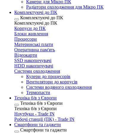
Камери для Мікро ПК
Радіатори охолодження для Мікро ПК
Комплектуючі до ПК
Комплектуючі до ПК
Комплектуючі до ПК
Корпуси до ПК
Блоки живлення
Процесори
Материнські плати
Оперативна пам'ять
Відеокарти
SSD накопичувачі
HDD накопичувачі
Системи охолодження
Кулери до процесорів
Вентилятори до корпусів
Системи водяного охолодження
Термопасти
Техніка б/в з Європи
Техніка б/в з Європи
Техніка б/в з Європи
Ноутбуки - Trade IN
Робочі станції (ПК) - Trade IN
Смартфони та гаджети
Смартфони та гаджети