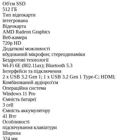
Об'єм SSD
512 ГБ
Тип відеокарти
інтегрована
Відеокарта
AMD Radeon Graphics
Веб-камера
720p HD
Додаткові можливості
вбудований мікрофон; стереодинаміки
Бездротові технології
Wi-Fi 6Е (802.11aх); Bluetooth 5.3
Інтерфейси та підключення
2 x USB 3.2 Gen 1; 1 x USB 3.2 Gen 1 Type-C; HDMI;
Комбінований аудіороз'єм
Операційна система
Windows 11 Pro
Ємність батареї
3 cell
Ємність аккумулятору
41 Втг
Особливості
підсвічування клавіатури
Ширина
324 мм