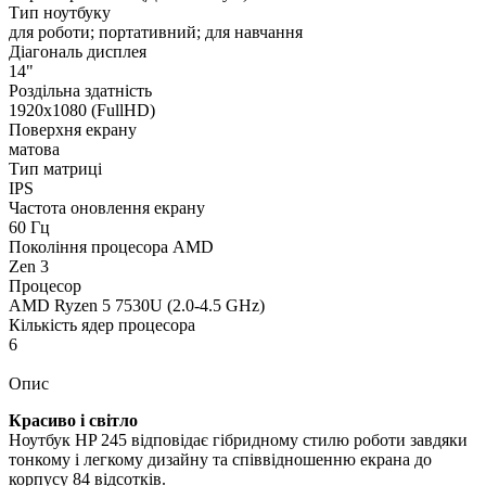
Тип ноутбуку
для роботи; портативний; для навчання
Діагональ дисплея
14"
Роздільна здатність
1920х1080 (FullHD)
Поверхня екрану
матова
Тип матриці
IPS
Частота оновлення екрану
60 Гц
Покоління процесора AMD
Zen 3
Процесор
AMD Ryzen 5 7530U (2.0-4.5 GHz)
Кількість ядер процесора
6
Опис
Красиво і світло
Ноутбук HP 245 відповідає гібридному стилю роботи завдяки
тонкому і легкому дизайну та співвідношенню екрана до
корпусу 84 відсотків.