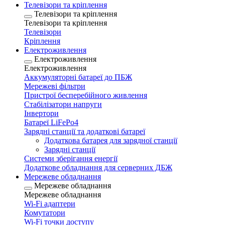
Телевізори та кріплення
Телевізори та кріплення
Телевізори та кріплення
Телевізори
Кріплення
Електроживлення
Електроживлення
Електроживлення
Аккумуляторні батареї до ПБЖ
Мережеві фільтри
Пристрої бесперебійного живлення
Стабілізатори напруги
Інвертори
Батареї LiFePo4
Зарядні станції та додаткові батареї
Додаткова батарея для зарядної станції
Зарядні станції
Системи зберігання енергії
Додаткове обладнання для серверних ДБЖ
Мережеве обладнання
Мережеве обладнання
Мережеве обладнання
Wi-Fi адаптери
Комутатори
Wi-Fi точки доступу