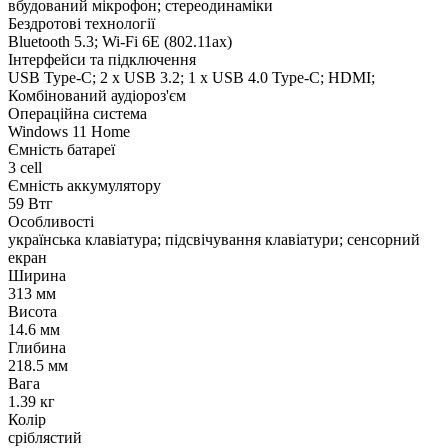
вбудований мікрофон; стереодинаміки
Бездротові технології
Bluetooth 5.3; Wi-Fi 6E (802.11ax)
Інтерфейси та підключення
USB Type-C; 2 х USB 3.2; 1 x USB 4.0 Type-C; HDMI;
Комбінований аудіороз'єм
Операційна система
Windows 11 Home
Ємність батареї
3 cell
Ємність аккумулятору
59 Втг
Особливості
українська клавіатура; підсвічування клавіатури; сенсорний
екран
Ширина
313 мм
Висота
14.6 мм
Глибина
218.5 мм
Вага
1.39 кг
Колір
сріблястий