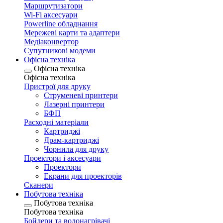
Маршрутизатори
Wi-Fi аксесуари
Рowerline обладнання
Мережеві карти та адаптери
Медіаконвертор
Супутникові модеми
Офісна техніка
Офісна техніка
Офісна техніка
Пристрої для друку
Струменеві принтери
Лазерні принтери
БФП
Расходні матеріали
Картриджі
Драм-картриджі
Чорнила для друку
Проектори і аксесуари
Проектори
Екрани для проекторів
Сканери
Побутова техніка
Побутова техніка
Побутова техніка
Бойлери та водонагрівачі