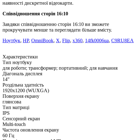
наявності дискретної відеокарти.
Співвідношення сторін 16:10
Завдяки співвідношенню сторін 16:10 ви зможете
прокручувати менше та переглядати більше вмісту.
Ноутбук
,
HP
,
OmniBook
,
X
,
Flip
,
x360
,
14fk0006ua
,
C9RU8EA
Характеристики
Тип ноутбуку
для роботи; трансформер; портативний; для навчання
Діагональ дисплея
14"
Роздільна здатність
1920x1200 (WUXGA)
Поверхня екрану
глянсова
Тип матриці
IPS
Сенсорний екран
Multi-touch
Частота оновлення екрану
60 Гц