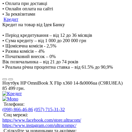
• Оплата при доставці
• Онлайн оплата на сайті
• За реквізитами
Кредит
Кредит на товар від Ідея Банку
• Період кредитування – від 12 до 36 місяців
• Сума кредиту – від 1 000 до 200 000 грн
• Щомісячна комісія - 2,5%
• Разова комісія – 4%
• Початковий внесок – 0%
Вік позичальника – від 21 до 74 років
• Реальна річна процентна ставка – від 61.5% до 90,9%
Ноутбук HP OmniBook X Flip x360 14-fk0006ua (C9RU8EA)
85 499 грн.
Телефони:
(098) 866-46-86
(057) 715-31-32
Соц мережі:
https://www.facebook.com/store.ultracom/
https://www.instagram.com/ultracompc/
Слідкуйте за новинками та акціями: