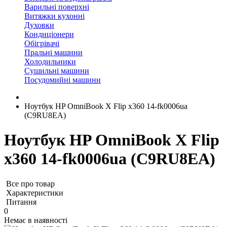
Варильні поверхні
Витяжки кухонні
Духовки
Кондиціонери
Обігрівачі
Пральні машини
Холодильники
Сушильні машини
Посудомийні машини
Ноутбук HP OmniBook X Flip x360 14-fk0006ua
(C9RU8EA)
Ноутбук HP OmniBook X Flip
x360 14-fk0006ua (C9RU8EA)
Все про товар
Характеристики
Питання
0
Немає в наявності