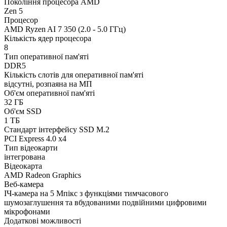
Покоління процесора AMD
Zen 5
Процесор
AMD Ryzen AI 7 350 (2.0 - 5.0 ГГц)
Кількість ядер процесора
8
Тип оперативної пам'яті
DDR5
Кількість слотів для оперативної пам'яті
відсутні, розпаяна на МП
Об'єм оперативної пам'яті
32 ГБ
Об'єм SSD
1 ТБ
Стандарт інтерфейсу SSD M.2
PCI Express 4.0 x4
Тип відеокарти
інтегрована
Відеокарта
AMD Radeon Graphics
Веб-камера
ІЧ-камера на 5 Мпікс з функціями тимчасового
шумозаглушення та вбудованими подвійними цифровими
мікрофонами
Додаткові можливості