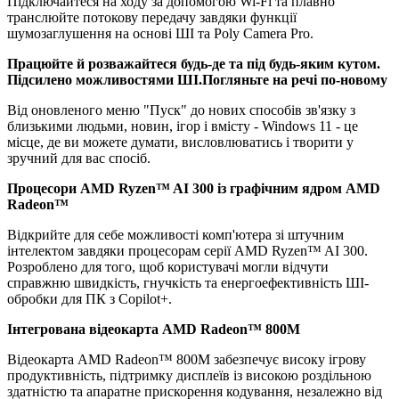
Підключайтеся на ходу за допомогою Wi-Fi та плавно
транслюйте потокову передачу завдяки функції
шумозаглушення на основі ШІ та Poly Camera Pro.
Працюйте й розважайтеся будь-де та під будь-яким кутом.
Підсилено можливостями ШІ.
Погляньте на речі по-новому
Від оновленого меню "Пуск" до нових способів зв'язку з
близькими людьми, новин, ігор і вмісту - Windows 11 - це
місце, де ви можете думати, висловлюватись і творити у
зручний для вас спосіб.
Процесори AMD Ryzen™ AI 300 із графічним ядром AMD
Radeon™
Відкрийте для себе можливості комп'ютера зі штучним
інтелектом завдяки процесорам серії AMD Ryzen™ AI 300.
Розроблено для того, щоб користувачі могли відчути
справжню швидкість, гнучкість та енергоефективність ШІ-
обробки для ПК з Copilot+.
Інтегрована відеокарта AMD Radeon™ 800M
Відеокарта AMD Radeon™ 800M забезпечує високу ігрову
продуктивність, підтримку дисплеїв із високою роздільною
здатністю та апаратне прискорення кодування, незалежно від