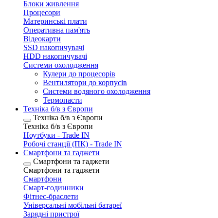
Блоки живлення
Процесори
Материнські плати
Оперативна пам'ять
Відеокарти
SSD накопичувачі
HDD накопичувачі
Системи охолодження
Кулери до процесорів
Вентилятори до корпусів
Системи водяного охолодження
Термопасти
Техніка б/в з Європи
Техніка б/в з Європи
Техніка б/в з Європи
Ноутбуки - Trade IN
Робочі станції (ПК) - Trade IN
Смартфони та гаджети
Смартфони та гаджети
Смартфони та гаджети
Смартфони
Смарт-годинники
Фітнес-браслети
Універсальні мобільні батареї
Зарядні пристрої