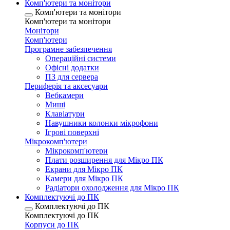
Комп'ютери та монітори
Комп'ютери та монітори
Комп'ютери та монітори
Монітори
Комп'ютери
Програмне забезпечення
Операційні системи
Офісні додатки
ПЗ для сервера
Периферія та аксесуари
Вебкамери
Миші
Клавіатури
Навушники колонки мікрофони
Ігрові поверхні
Мікрокомп'ютери
Мікрокомп'ютери
Плати розширення для Мікро ПК
Екрани для Мікро ПК
Камери для Мікро ПК
Радіатори охолодження для Мікро ПК
Комплектуючі до ПК
Комплектуючі до ПК
Комплектуючі до ПК
Корпуси до ПК