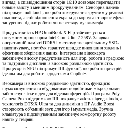
вигляд, а співвідношення сторін 16:10 дозволяє переглядати
більше вмісту з меншим прокручуванням. Сенсорна панель
підтримує multitouch, що робить керування зручним у режимі
планшета, а співвідношення екрана до корпуса створює ефект
занурення під час роботи чи перегляду мультимедіа.
Продуктивність HP OmniBook X Flip забезпечується
потужним процесором Intel Core Ultra 7 258V. Завдяки
оперативній пам’яті DDR5 і місткому твердотільному SSD-
накопичувачу, ноутбук гарантує швидке виконання завдань і
ефективне зберігання даних. Інтегрована відеокарта
забезпечує високу продуктивність для ігор, роботи з графікою
та підтримки дисплеїв із високою роздільною здатністю.
Процесор із NPU підтримує ШІ-функції, що робить пристрій
ідеальним для роботи з додатками Copilot+.
Вебкамера із високою роздільною здатністю, функцією
шумозаглушення та вбудованими подвійними мікрофонами
забезпечує чітке відео для відеоконференцій. Програма Poly
Camera Pro з підтримкою ШІ покращує якість відеодзвінків, а
технологія DTS:X Ultra та два динаміки з HP Audio Boost
створюють об’ємний звук для ігор і мультимедіа. Зручна
клавіатура з підсвічуванням забезпечує комфортну роботу
навіть у темряві.