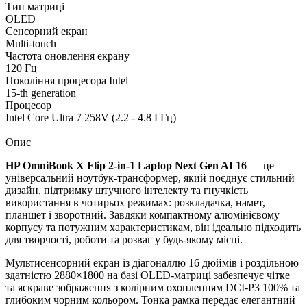
Тип матриці
OLED
Сенсорний екран
Multi-touch
Частота оновлення екрану
120 Гц
Покоління процесора Intel
15-th generation
Процесор
Intel Core Ultra 7 258V (2.2 - 4.8 ГГц)
Опис
HP OmniBook X Flip 2-in-1 Laptop Next Gen AI 16
— це
універсальний ноутбук-трансформер, який поєднує стильний
дизайн, підтримку штучного інтелекту та гнучкість
використання в чотирьох режимах: розкладачка, намет,
планшет і зворотний. Завдяки компактному алюмінієвому
корпусу та потужним характеристикам, він ідеально підходить
для творчості, роботи та розваг у будь-якому місці.
Мультисенсорний екран із діагоналлю 16 дюймів і роздільною
здатністю 2880×1800 на базі OLED-матриці забезпечує чітке
та яскраве зображення з колірним охопленням DCI-P3 100% та
глибоким чорним кольором. Тонка рамка передає елегантний