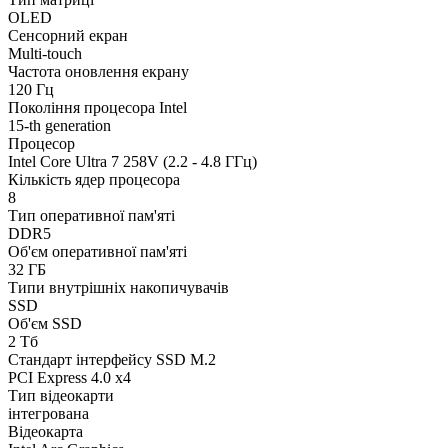
OLED
Сенсорний екран
Multi-touch
Частота оновлення екрану
120 Гц
Покоління процесора Intel
15-th generation
Процесор
Intel Core Ultra 7 258V (2.2 - 4.8 ГГц)
Кількість ядер процесора
8
Тип оперативної пам'яті
DDR5
Об'єм оперативної пам'яті
32 ГБ
Типи внутрішніх накопичувачів
SSD
Об'єм SSD
2 Тб
Стандарт інтерфейсу SSD M.2
PCI Express 4.0 x4
Тип відеокарти
інтегрована
Відеокарта