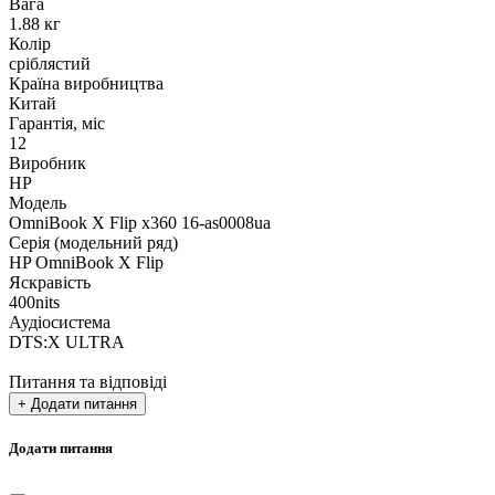
Вага
1.88 кг
Колір
сріблястий
Країна виробництва
Китай
Гарантія, міс
12
Виробник
HP
Модель
OmniBook X Flip x360 16-as0008ua
Серія (модельний ряд)
HP OmniBook X Flip
Яскравість
400nits
Аудіосистема
DTS:X ULTRA
Питання та відповіді
+ Додати питання
Додати питання