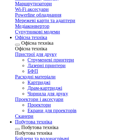
Маршрутизатори
Wi-Fi аксесуари
Рowerline обладнання
Мережеві карти та адаптери
Медіаконвертор
Супутникові модеми
Офісна техніка
Офісна техніка
Офісна техніка
Пристрої для друку
Струменеві принтери
Лазерні принтери
БФП
Расходні матеріали
Картриджі
Драм-картриджі
Чорнила для друку
Проектори і аксесуари
Проектори
Екрани для проекторів
Сканери
Побутова техніка
Побутова техніка
Побутова техніка
Бойлери та водонагрівачі