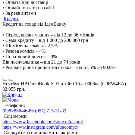
• Оплата при доставці
• Онлайн оплата на сайті
• За реквізитами
Кредит
Кредит на товар від Ідея Банку
• Період кредитування – від 12 до 36 місяців
• Сума кредиту – від 1 000 до 200 000 грн
• Щомісячна комісія - 2,5%
• Разова комісія – 4%
• Початковий внесок – 0%
Вік позичальника – від 21 до 74 років
• Реальна річна процентна ставка – від 61.5% до 90,9%
Ноутбук HP OmniBook X Flip x360 16-as0008ua (C9RW4EA)
82 055 грн.
Телефони:
(098) 866-46-86
(057) 715-31-32
Соц мережі:
https://www.facebook.com/store.ultracom/
https://www.instagram.com/ultracompc/
Слідкуйте за новинками та акціями: