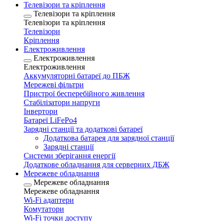
Телевізори та кріплення
Телевізори та кріплення
Телевізори та кріплення
Телевізори
Кріплення
Електроживлення
Електроживлення
Електроживлення
Аккумуляторні батареї до ПБЖ
Мережеві фільтри
Пристрої бесперебійного живлення
Стабілізатори напруги
Інвертори
Батареї LiFePo4
Зарядні станції та додаткові батареї
Додаткова батарея для зарядної станції
Зарядні станції
Системи зберігання енергії
Додаткове обладнання для серверних ДБЖ
Мережеве обладнання
Мережеве обладнання
Мережеве обладнання
Wi-Fi адаптери
Комутатори
Wi-Fi точки доступу