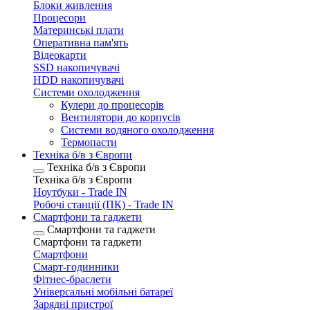
Блоки живлення
Процесори
Материнські плати
Оперативна пам'ять
Відеокарти
SSD накопичувачі
HDD накопичувачі
Системи охолодження
Кулери до процесорів
Вентилятори до корпусів
Системи водяного охолодження
Термопасти
Техніка б/в з Європи
Техніка б/в з Європи
Техніка б/в з Європи
Ноутбуки - Trade IN
Робочі станції (ПК) - Trade IN
Смартфони та гаджети
Смартфони та гаджети
Смартфони та гаджети
Смартфони
Смарт-годинники
Фітнес-браслети
Універсальні мобільні батареї
Зарядні пристрої