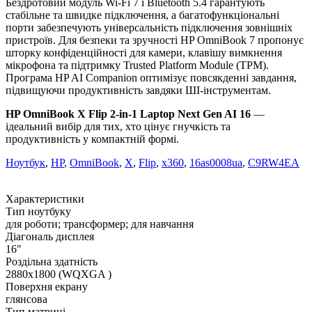
Бездротовий модуль Wi-Fi 7 і Bluetooth 5.4 гарантують
стабільне та швидке підключення, а багатофункціональні
порти забезпечують універсальність підключення зовнішніх
пристроїв. Для безпеки та зручності HP OmniBook 7 пропонує
шторку конфіденційності для камери, клавішу вимкнення
мікрофона та підтримку Trusted Platform Module (TPM).
Програма HP AI Companion оптимізує повсякденні завдання,
підвищуючи продуктивність завдяки ШІ-інструментам.
HP OmniBook X Flip 2-in-1 Laptop Next Gen AI 16
—
ідеальний вибір для тих, хто цінує гнучкість та
продуктивність у компактній формі.
Ноутбук
,
HP
,
OmniBook
,
X
,
Flip
,
x360
,
16as0008ua
,
C9RW4EA
Характеристики
Тип ноутбуку
для роботи; трансформер; для навчання
Діагональ дисплея
16"
Роздільна здатність
2880x1800 (WQXGA )
Поверхня екрану
глянсова
Тип матриці