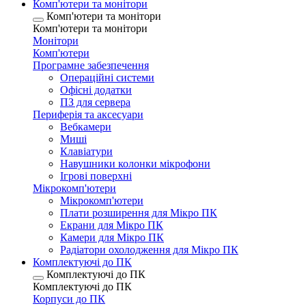
Комп'ютери та монітори
Комп'ютери та монітори
Комп'ютери та монітори
Монітори
Комп'ютери
Програмне забезпечення
Операційні системи
Офісні додатки
ПЗ для сервера
Периферія та аксесуари
Вебкамери
Миші
Клавіатури
Навушники колонки мікрофони
Ігрові поверхні
Мікрокомп'ютери
Мікрокомп'ютери
Плати розширення для Мікро ПК
Екрани для Мікро ПК
Камери для Мікро ПК
Радіатори охолодження для Мікро ПК
Комплектуючі до ПК
Комплектуючі до ПК
Комплектуючі до ПК
Корпуси до ПК