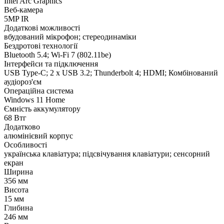
Intel Arc Graphics
Веб-камера
5MP IR
Додаткові можливості
вбудований мікрофон; стереодинаміки
Бездротові технології
Bluetooth 5.4; Wi-Fi 7 (802.11be)
Інтерфейси та підключення
USB Type-C; 2 х USB 3.2; Thunderbolt 4; HDMI; Комбінований
аудіороз'єм
Операційна система
Windows 11 Home
Ємність аккумулятору
68 Втг
Додатково
алюмінієвий корпус
Особливості
українська клавіатура; підсвічування клавіатури; сенсорний
екран
Ширина
356 мм
Висота
15 мм
Глибина
246 мм