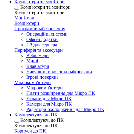
Комп'ютери та монітори
Комп'ютери та монітори
Комп'ютери та монітори
Монітори
Комп'ютери
Програмне забезпечення
Операційні системи
Офісні додатки
ПЗ для сервера
Периферія та аксесуари
Вебкамери
Миші
Клавіатури
Навушники колонки мікрофони
Ігрові поверхні
Мікрокомп'ютери
Мікрокомп'ютери
Плати розширення для Мікро ПК
Екрани для Мікро ПК
Камери для Мікро ПК
Радіатори охолодження для Мікро ПК
Комплектуючі до ПК
Комплектуючі до ПК
Комплектуючі до ПК
Корпуси до ПК