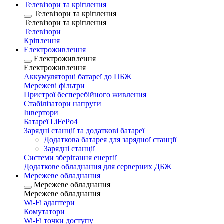
Телевізори та кріплення
Телевізори та кріплення
Телевізори та кріплення
Телевізори
Кріплення
Електроживлення
Електроживлення
Електроживлення
Аккумуляторні батареї до ПБЖ
Мережеві фільтри
Пристрої бесперебійного живлення
Стабілізатори напруги
Інвертори
Батареї LiFePo4
Зарядні станції та додаткові батареї
Додаткова батарея для зарядної станції
Зарядні станції
Системи зберігання енергії
Додаткове обладнання для серверних ДБЖ
Мережеве обладнання
Мережеве обладнання
Мережеве обладнання
Wi-Fi адаптери
Комутатори
Wi-Fi точки доступу