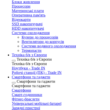
Блоки живлення
Процесори
Материнські плати
Оперативна пам'ять
Відеокарти
SSD накопичувачі
HDD накопичувачі
Системи охолодження
Кулери до процесорів
Вентилятори до корпусів
Системи водяного охолодження
Термопасти
Техніка б/в з Європи
Техніка б/в з Європи
Техніка б/в з Європи
Ноутбуки - Trade IN
Робочі станції (ПК) - Trade IN
Смартфони та гаджети
Смартфони та гаджети
Смартфони та гаджети
Смартфони
Смарт-годинники
Фітнес-браслети
Універсальні мобільні батареї
Зарядні пристрої