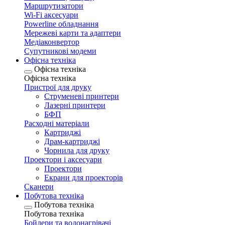
Маршрутизатори
Wi-Fi аксесуари
Рowerline обладнання
Мережеві карти та адаптери
Медіаконвертор
Супутникові модеми
Офісна техніка
Офісна техніка
Офісна техніка
Пристрої для друку
Струменеві принтери
Лазерні принтери
БФП
Расходні матеріали
Картриджі
Драм-картриджі
Чорнила для друку
Проектори і аксесуари
Проектори
Екрани для проекторів
Сканери
Побутова техніка
Побутова техніка
Побутова техніка
Бойлери та водонагрівачі