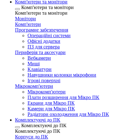
Комп'ютери та монітори
Комп'ютери та монітори
Комп'ютери та монітори
Монітори
Комп'ютери
Програмне забезпечення
Операційні системи
Офісні додатки
ПЗ для сервера
Периферія та аксесуари
Вебкамери
Миші
Клавіатури
Навушники колонки мікрофони
Ігрові поверхні
Мікрокомп'ютери
Мікрокомп'ютери
Плати розширення для Мікро ПК
Екрани для Мікро ПК
Камери для Мікро ПК
Радіатори охолодження для Мікро ПК
Комплектуючі до ПК
Комплектуючі до ПК
Комплектуючі до ПК
Корпуси до ПК