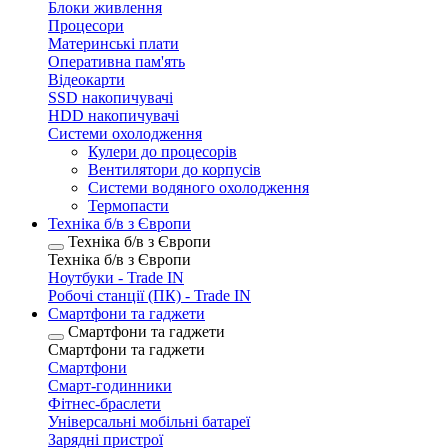
Блоки живлення
Процесори
Материнські плати
Оперативна пам'ять
Відеокарти
SSD накопичувачі
HDD накопичувачі
Системи охолодження
Кулери до процесорів
Вентилятори до корпусів
Системи водяного охолодження
Термопасти
Техніка б/в з Європи
Техніка б/в з Європи
Техніка б/в з Європи
Ноутбуки - Trade IN
Робочі станції (ПК) - Trade IN
Смартфони та гаджети
Смартфони та гаджети
Смартфони та гаджети
Смартфони
Смарт-годинники
Фітнес-браслети
Універсальні мобільні батареї
Зарядні пристрої