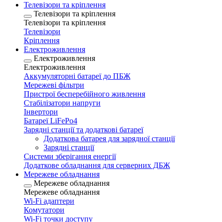
Телевізори та кріплення
Телевізори та кріплення
Телевізори та кріплення
Телевізори
Кріплення
Електроживлення
Електроживлення
Електроживлення
Аккумуляторні батареї до ПБЖ
Мережеві фільтри
Пристрої бесперебійного живлення
Стабілізатори напруги
Інвертори
Батареї LiFePo4
Зарядні станції та додаткові батареї
Додаткова батарея для зарядної станції
Зарядні станції
Системи зберігання енергії
Додаткове обладнання для серверних ДБЖ
Мережеве обладнання
Мережеве обладнання
Мережеве обладнання
Wi-Fi адаптери
Комутатори
Wi-Fi точки доступу