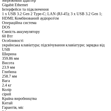
Мережевий адаптер
Gigabit Ethernet
Інтерфейси та підключення
1 x USB 3.2 Gen 2 Type-C; LAN (RJ-45); 3 x USB 3.2 Gen 1;
HDMI; Комбінований аудіороз'єм
Операційна система
DOS
Ємність аккумулятору
60 Втг
Особливості
українська клавіатура; підсвічування клавіатури; зарядка від
USB
Ширина
359.86 мм
Висота
23.9 мм
Глибина
258.7 мм
Вага
2.4 кг
Колір
сірий
Країна виробництва
Китай
Гарантія, міс