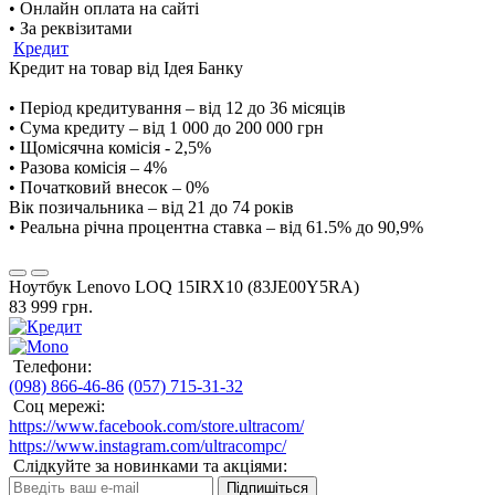
• Онлайн оплата на сайті
• За реквізитами
Кредит
Кредит на товар від Ідея Банку
• Період кредитування – від 12 до 36 місяців
• Сума кредиту – від 1 000 до 200 000 грн
• Щомісячна комісія - 2,5%
• Разова комісія – 4%
• Початковий внесок – 0%
Вік позичальника – від 21 до 74 років
• Реальна річна процентна ставка – від 61.5% до 90,9%
Ноутбук Lenovo LOQ 15IRX10 (83JE00Y5RA)
83 999 грн.
Телефони:
(098) 866-46-86
(057) 715-31-32
Соц мережі:
https://www.facebook.com/store.ultracom/
https://www.instagram.com/ultracompc/
Слідкуйте за новинками та акціями:
Підпишіться