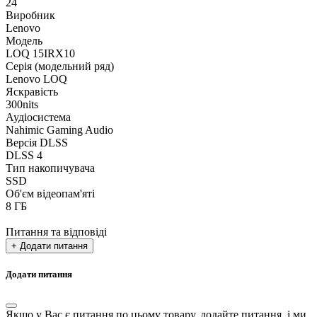
24
Виробник
Lenovo
Модель
LOQ 15IRX10
Серія (модельний ряд)
Lenovo LOQ
Яскравість
300nits
Аудіосистема
Nahimic Gaming Audio
Версія DLSS
DLSS 4
Тип накопичувача
SSD
Об'єм відеопам'яті
8 ГБ
Питання та відповіді
+ Додати питання
Додати питання
Якщо у Вас є питання по цьому товару, додайте питання, і ми