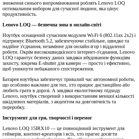
зниження синього випромінювання роблять Lenovo LOQ
оптимальним вибором для сучасної людини, яка цінує
продуктивність.
Lenovo LOQ — безпечна зона в онлайн-світі
Ноутбук оснащений сучасним модулем Wi-Fi 6 (802.11ax 2x2) і
підтримує Bluetooth 5.2, забезпечуючи стабільне, швидке та
надійне з'єднання, незамінне для онлайн-ігор і віддаленої
роботи. Окрім високошвидкісного інтернет-з'єднання, Lenovo
LOQ гарантує безпеку даних завдяки вбудованим функціям
захисту, зокрема E-shutter для камери — просто і ефективно,
щоб уникнути небажаного спостереження.
Батарея ноутбука забезпечує тривалий час автономної роботи,
що особливо важливо для тих, хто працює дистанційно або
любить грати в дорозі. А завдяки екологічному підходу
Lenovo, ноутбук створений з використанням меншої кількості
шкідливих матеріалів, з акцентом на довговічність та
переробку.
Інструмент для гри, творчості і перемог
Lenovo LOQ 15IRX10 — це повноцінний інструмент для
геймерів, контент-креаторів і всіх, хто прагне досягти