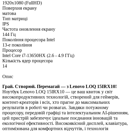
1920х1080 (FullHD)
Поверхня екрану
матова
Тип матриці
IPS
Частота оновлення екрану
144 Гц
Покоління процесора Intel
13-е покоління
Процесор
Intel Core i7-13650HX (2.6 - 4.9 ГГц)
Кількість ядер процесора
14
Опис
Грай. Створюй. Перемагай — з Lenovo LOQ 15IRX10!
Ноутбук Lenovo LOQ 15IRX10 — це ваш квиток у світ
високопродуктивних технологій, створений для геймерів,
контент-креаторів і всіх, хто прагне до максимальних
результатів в роботі чи розвагах. Завдяки потужному
процесору, передовій графіці та інтелектуальним AI-рішенням,
цей пристрій забезпечує ідеальне поєднання інновацій та
екологічної ефективності. Високоякісний дисплей, клавіатура,
оптимізована для комфортних відчуттів, і технологія