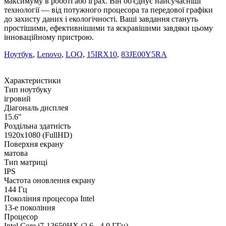
максимуму в роботі або іграх. Він об'єднує найсучасніші
технології — від потужного процесора та передової графіки
до захисту даних і екологічності. Ваші завдання стануть
простішими, ефективнішими та яскравішими завдяки цьому
інноваційному пристрою.
Ноутбук
,
Lenovo
,
LOQ
,
15IRX10
,
83JE00Y5RA
Характеристики
Тип ноутбуку
ігровий
Діагональ дисплея
15.6"
Роздільна здатність
1920х1080 (FullHD)
Поверхня екрану
матова
Тип матриці
IPS
Частота оновлення екрану
144 Гц
Покоління процесора Intel
13-е покоління
Процесор
Intel Core i7-13650HX (2.6 - 4.9 ГГц)