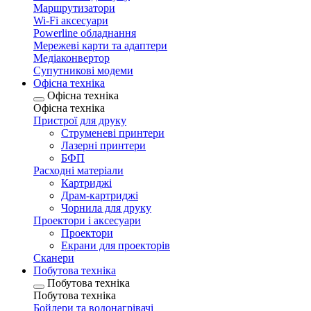
Маршрутизатори
Wi-Fi аксесуари
Рowerline обладнання
Мережеві карти та адаптери
Медіаконвертор
Супутникові модеми
Офісна техніка
Офісна техніка
Офісна техніка
Пристрої для друку
Струменеві принтери
Лазерні принтери
БФП
Расходні матеріали
Картриджі
Драм-картриджі
Чорнила для друку
Проектори і аксесуари
Проектори
Екрани для проекторів
Сканери
Побутова техніка
Побутова техніка
Побутова техніка
Бойлери та водонагрівачі