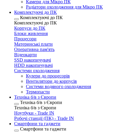
Камери для Мікро ПК
Радіатори охолодження для Мікро ПК
Комплектуючі до ПК
Комплектуючі до ПК
Комплектуючі до ПК
Корпуси до ПК
Блоки живлення
Процесори
Материнські плати
Оперативна пам'ять
Відеокарти
SSD накопичувачі
HDD накопичувачі
Системи охолодження
Кулери до процесорів
Вентилятори до корпусів
Системи водяного охолодження
Термопасти
Техніка б/в з Європи
Техніка б/в з Європи
Техніка б/в з Європи
Ноутбуки - Trade IN
Робочі станції (ПК) - Trade IN
Смартфони та гаджети
Смартфони та гаджети