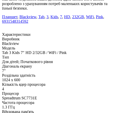
розроблено з урахуванням потреб маленьких користувачів та
їхньої безпеки.
Планшет
,
Blackview
,
Tab
,
3
,
Kids
,
7
,
HD
,
232GB
,
WiFi
,
Pink
,
6931548314592
Характеристики
Виробник
Blackview
Модель
Tab 3 Kids 7" HD 2/32GB / WiFi / Pink
Тип
Для дітей; Початкового рівня
Діагональ екрану
7"
Роздільна здатність
1024 х 600
Кількість ядер процесора
4
Процесор
Spreadtrum SC7731E
Частота процесора
1.3 ГГц
Вбудована пам'ять