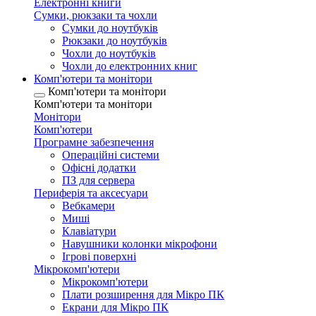
Електронні книги
Сумки, рюкзаки та чохли
Сумки до ноутбуків
Рюкзаки до ноутбуків
Чохли до ноутбуків
Чохли до електронних книг
Комп'ютери та монітори
Комп'ютери та монітори
Комп'ютери та монітори
Монітори
Комп'ютери
Програмне забезпечення
Операційні системи
Офісні додатки
ПЗ для сервера
Периферія та аксесуари
Вебкамери
Миші
Клавіатури
Навушники колонки мікрофони
Ігрові поверхні
Мікрокомп'ютери
Мікрокомп'ютери
Плати розширення для Мікро ПК
Екрани для Мікро ПК