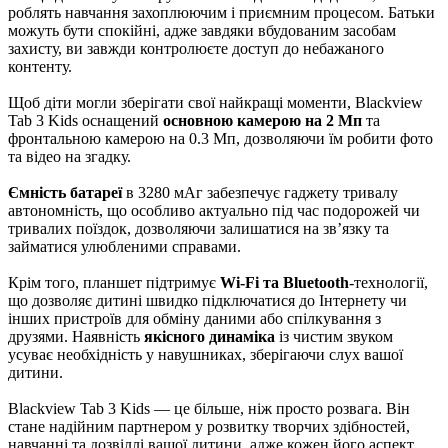
роблять навчання захоплюючим і приємним процесом. Батьки
можуть бути спокійні, адже завдяки вбудованим засобам
захисту, ви завжди контролюєте доступ до небажаного
контенту.
Щоб діти могли зберігати свої найкращі моменти, Blackview
Tab 3 Kids оснащений
основною камерою на 2 Мп
та
фронтальною камерою на 0.3 Мп, дозволяючи їм робити фото
та відео на згадку.
Ємність батареї
в 3280 мАг забезпечує гаджету тривалу
автономність, що особливо актуально під час подорожей чи
тривалих поїздок, дозволяючи залишатися на зв’язку та
займатися улюбленими справами.
Крім того, планшет підтримує
Wi-Fi та Bluetooth
-технології,
що дозволяє дитині швидко підключатися до Інтернету чи
інших пристроїв для обміну даними або спілкування з
друзями. Наявність
якісного динаміка
із чистим звуком
усуває необхідність у навушниках, зберігаючи слух вашої
дитини.
Blackview Tab 3 Kids — це більше, ніж просто розвага. Він
стане надійним партнером у розвитку творчих здібностей,
навчанні та дозвіллі вашої дитини, адже кожен його аспект