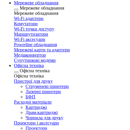
Мережеве обладнання
Мережеве обладнання
Мережеве обладнання
Wi-Fi адаптери
Комутатори
Wi-Fi точки доступу
Маршрутизатори
Wi-Fi аксесуари
Рowerline обладнання
Мережеві карти та адаптери
Медіаконвертор
Супутникові модеми
Офісна техніка
Офісна техніка
Офісна техніка
Пристрої для друку
Струменеві принтери
Лазерні принтери
БФП
Расходні матеріали
Картриджі
Драм-картриджі
Чорнила для друку
Проектори і аксесуари
Проектори