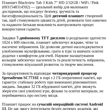
Планшет Blackview Tab 3 Kids 7" HD 2/32GB / WiFi / Pink
(6931548314592) — ідеальний вибір для маленьких
дослідників, що поєднує безпеку, зручність та
багатофункціональність. Цей
дитячий планшет
створений
так, щоб стимулювати цікавість дітей, розвивати їхні навички
та надавати батькам можливість контролювати процес
використання гаджета.
Завдяки
7-дюймовому TFT дисплею
із роздільною здатністю
1024 х 600 пікселів, планшет забезпечує яскраве, чітке та
насичене зображення. Це дозволяє дитині насолоджуватися
улюбленими мультфільмами, грати в ігри та вивчати освітні
додатки з комфортом для очей. Наукове налаштування
кольорів забезпечує насиченість та реалістичність зображень,
стимулюючи візуальний розвиток та творче мислення.
За продуктивність відповідає
чотириядерний процесор
Spreadtrum SC7731E
в парі з 2 ГБ оперативної пам'яті, що
гарантує стабільну роботу при виконанні різноманітних
завдань. Завдяки 32 ГБ вбудованої пам'яті, діти зможуть
зберігати свої улюблені ігри, фільми та освітні матеріали, не
переймаючись про нестачу місця.
Планшет працює на
сучасній операційній системі Android
13
. Це дає змогу інтегрувати безліч дитячих додатків, які