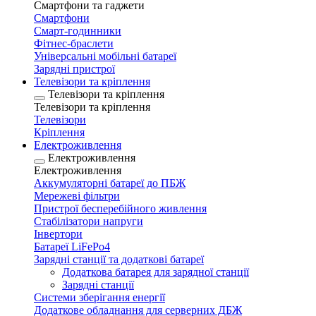
Смартфони та гаджети
Смартфони
Смарт-годинники
Фітнес-браслети
Універсальні мобільні батареї
Зарядні пристрої
Телевізори та кріплення
Телевізори та кріплення
Телевізори та кріплення
Телевізори
Кріплення
Електроживлення
Електроживлення
Електроживлення
Аккумуляторні батареї до ПБЖ
Мережеві фільтри
Пристрої бесперебійного живлення
Стабілізатори напруги
Інвертори
Батареї LiFePo4
Зарядні станції та додаткові батареї
Додаткова батарея для зарядної станції
Зарядні станції
Системи зберігання енергії
Додаткове обладнання для серверних ДБЖ