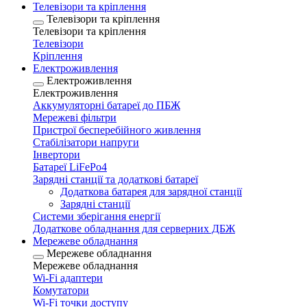
Телевізори та кріплення
Телевізори та кріплення
Телевізори та кріплення
Телевізори
Кріплення
Електроживлення
Електроживлення
Електроживлення
Аккумуляторні батареї до ПБЖ
Мережеві фільтри
Пристрої бесперебійного живлення
Стабілізатори напруги
Інвертори
Батареї LiFePo4
Зарядні станції та додаткові батареї
Додаткова батарея для зарядної станції
Зарядні станції
Системи зберігання енергії
Додаткове обладнання для серверних ДБЖ
Мережеве обладнання
Мережеве обладнання
Мережеве обладнання
Wi-Fi адаптери
Комутатори
Wi-Fi точки доступу