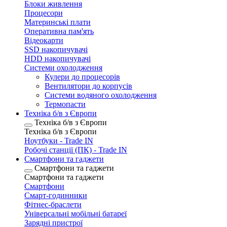
Блоки живлення
Процесори
Материнські плати
Оперативна пам'ять
Відеокарти
SSD накопичувачі
HDD накопичувачі
Системи охолодження
Кулери до процесорів
Вентилятори до корпусів
Системи водяного охолодження
Термопасти
Техніка б/в з Європи
Техніка б/в з Європи
Техніка б/в з Європи
Ноутбуки - Trade IN
Робочі станції (ПК) - Trade IN
Смартфони та гаджети
Смартфони та гаджети
Смартфони та гаджети
Смартфони
Смарт-годинники
Фітнес-браслети
Універсальні мобільні батареї
Зарядні пристрої