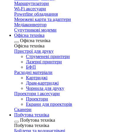
Маршрутизатори
Wi-Fi аксесуари
Рowerline обладнання
Мережеві карти та адаптери
Медіаконвертор
Супутникові модеми
Офісна техніка
Офісна техніка
Офісна техніка
Пристрої для друку
Струменеві принтери
Лазерні принтери
БФП
Расходні матеріали
Картриджі
Драм-картриджі
Чорнила для друку
Проектори і аксесуари
Проектори
Екрани для проекторів
Сканери
Побутова техніка
Побутова техніка
Побутова техніка
Бойлери та водонагрівачі