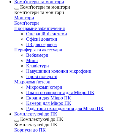
Комп'ютери та монітори
Комп'ютери та монітори
Комп'ютери та монітори
Монітори
Комп'ютери
Програмне забезпечення
Операційні системи
Офісні додатки
ПЗ для сервера
Периферія та аксесуари
Вебкамери
Миші
Клавіатури
Навушники колонки мікрофони
Ігрові поверхні
Мікрокомп'ютери
Мікрокомп'ютери
Плати розширення для Мікро ПК
Екрани для Мікро ПК
Камери для Мікро ПК
Радіатори охолодження для Мікро ПК
Комплектуючі до ПК
Комплектуючі до ПК
Комплектуючі до ПК
Корпуси до ПК