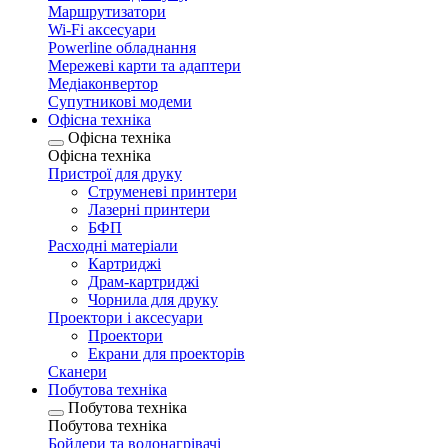
Маршрутизатори
Wi-Fi аксесуари
Рowerline обладнання
Мережеві карти та адаптери
Медіаконвертор
Супутникові модеми
Офісна техніка
Офісна техніка
Офісна техніка
Пристрої для друку
Струменеві принтери
Лазерні принтери
БФП
Расходні матеріали
Картриджі
Драм-картриджі
Чорнила для друку
Проектори і аксесуари
Проектори
Екрани для проекторів
Сканери
Побутова техніка
Побутова техніка
Побутова техніка
Бойлери та водонагрівачі