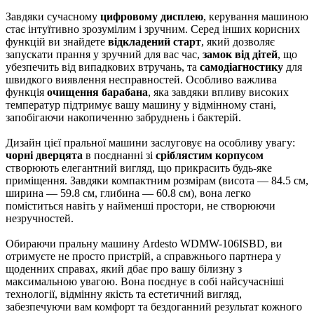
Завдяки сучасному
цифровому дисплею
, керування машиною
стає інтуїтивно зрозумілим і зручним. Серед інших корисних
функцій ви знайдете
відкладений старт
, який дозволяє
запускати прання у зручний для вас час,
замок від дітей
, що
убезпечить від випадкових втручань, та
самодіагностику
для
швидкого виявлення несправностей. Особливо важлива
функція
очищення барабана
, яка завдяки впливу високих
температур підтримує вашу машину у відмінному стані,
запобігаючи накопиченню забруднень і бактерій.
Дизайн цієї пральної машини заслуговує на особливу увагу:
чорні дверцята
в поєднанні зі
сріблястим корпусом
створюють елегантний вигляд, що прикрасить будь-яке
приміщення. Завдяки компактним розмірам (висота — 84.5 см,
ширина — 59.8 см, глибина — 60.8 см), вона легко
поміститься навіть у найменші простори, не створюючи
незручностей.
Обираючи пральну машину Ardesto WDMW-106ISBD, ви
отримуєте не просто пристрій, а справжнього партнера у
щоденних справах, який дбає про вашу білизну з
максимальною увагою. Вона поєднує в собі найсучасніші
технології, відмінну якість та естетичний вигляд,
забезпечуючи вам комфорт та бездоганний результат кожного