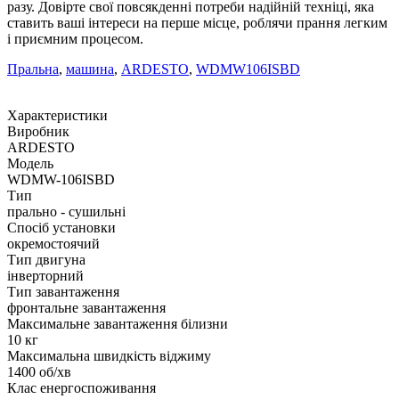
разу. Довірте свої повсякденні потреби надійній техніці, яка
ставить ваші інтереси на перше місце, роблячи прання легким
і приємним процесом.
Пральна
,
машина
,
ARDESTO
,
WDMW106ISBD
Характеристики
Виробник
ARDESTO
Модель
WDMW-106ISBD
Тип
прально - сушильні
Спосіб установки
окремостоячий
Тип двигуна
інверторний
Тип завантаження
фронтальне завантаження
Максимальне завантаження білизни
10 кг
Максимальна швидкість віджиму
1400 об/хв
Клас енергоспоживання