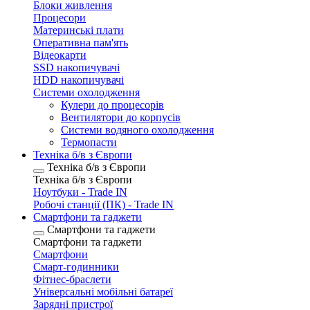
Блоки живлення
Процесори
Материнські плати
Оперативна пам'ять
Відеокарти
SSD накопичувачі
HDD накопичувачі
Системи охолодження
Кулери до процесорів
Вентилятори до корпусів
Системи водяного охолодження
Термопасти
Техніка б/в з Європи
Техніка б/в з Європи
Техніка б/в з Європи
Ноутбуки - Trade IN
Робочі станції (ПК) - Trade IN
Смартфони та гаджети
Смартфони та гаджети
Смартфони та гаджети
Смартфони
Смарт-годинники
Фітнес-браслети
Універсальні мобільні батареї
Зарядні пристрої