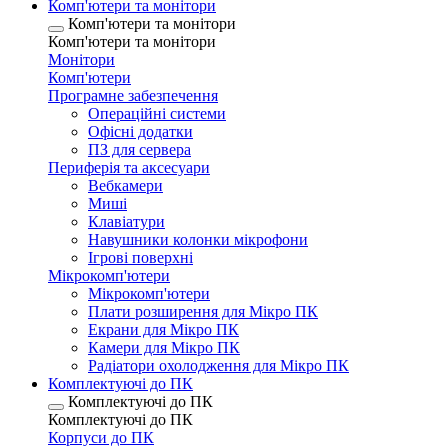
Комп'ютери та монітори
Комп'ютери та монітори
Комп'ютери та монітори
Монітори
Комп'ютери
Програмне забезпечення
Операційні системи
Офісні додатки
ПЗ для сервера
Периферія та аксесуари
Вебкамери
Миші
Клавіатури
Навушники колонки мікрофони
Ігрові поверхні
Мікрокомп'ютери
Мікрокомп'ютери
Плати розширення для Мікро ПК
Екрани для Мікро ПК
Камери для Мікро ПК
Радіатори охолодження для Мікро ПК
Комплектуючі до ПК
Комплектуючі до ПК
Комплектуючі до ПК
Корпуси до ПК