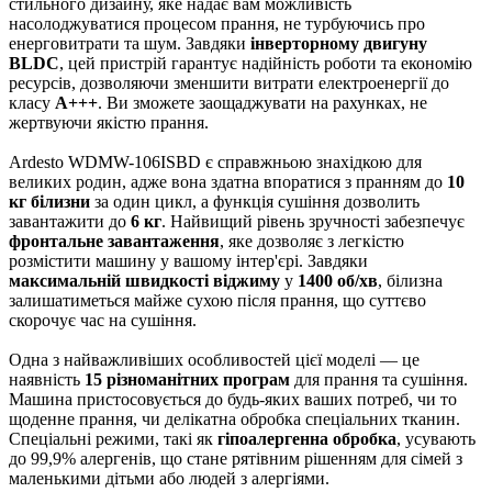
стильного дизайну, яке надає вам можливість
насолоджуватися процесом прання, не турбуючись про
енерговитрати та шум. Завдяки
інверторному двигуну
BLDC
, цей пристрій гарантує надійність роботи та економію
ресурсів, дозволяючи зменшити витрати електроенергії до
класу
А+++
. Ви зможете заощаджувати на рахунках, не
жертвуючи якістю прання.
Ardesto WDMW-106ISBD є справжньою знахідкою для
великих родин, адже вона здатна впоратися з пранням до
10
кг білизни
за один цикл, а функція сушіння дозволить
завантажити до
6 кг
. Найвищий рівень зручності забезпечує
фронтальне завантаження
, яке дозволяє з легкістю
розмістити машину у вашому інтер'єрі. Завдяки
максимальній швидкості віджиму
у
1400 об/хв
, білизна
залишатиметься майже сухою після прання, що суттєво
скорочує час на сушіння.
Одна з найважливіших особливостей цієї моделі — це
наявність
15 різноманітних програм
для прання та сушіння.
Машина пристосовується до будь-яких ваших потреб, чи то
щоденне прання, чи делікатна обробка спеціальних тканин.
Спеціальні режими, такі як
гіпоалергенна обробка
, усувають
до 99,9% алергенів, що стане рятівним рішенням для сімей з
маленькими дітьми або людей з алергіями.