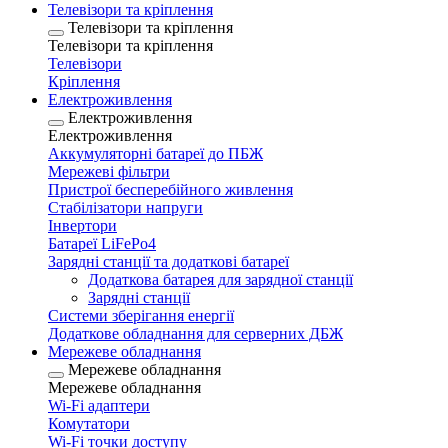
Телевізори та кріплення
Телевізори та кріплення
Телевізори та кріплення
Телевізори
Кріплення
Електроживлення
Електроживлення
Електроживлення
Аккумуляторні батареї до ПБЖ
Мережеві фільтри
Пристрої бесперебійного живлення
Стабілізатори напруги
Інвертори
Батареї LiFePo4
Зарядні станції та додаткові батареї
Додаткова батарея для зарядної станції
Зарядні станції
Системи зберігання енергії
Додаткове обладнання для серверних ДБЖ
Мережеве обладнання
Мережеве обладнання
Мережеве обладнання
Wi-Fi адаптери
Комутатори
Wi-Fi точки доступу