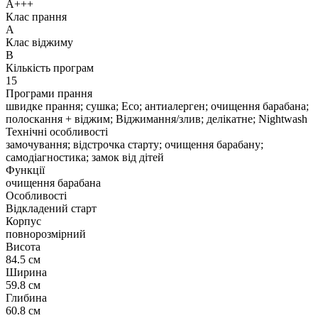
А+++
Клас прання
A
Клас віджиму
B
Кількість програм
15
Програми прання
швидке прання; сушка; Eco; антиалерген; очищення барабана;
полоскання + віджим; Віджимання/злив; делікатне; Nightwash
Технічні особливості
замочування; відстрочка старту; очищення барабану;
самодіагностика; замок від дітей
Функції
очищення барабана
Особливості
Відкладений старт
Корпус
повнорозмірний
Висота
84.5 см
Ширина
59.8 см
Глибина
60.8 см