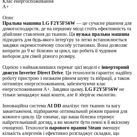
Клас енергоспоживання
А+
Опис
Пральна машина LG F2Y5FS6W
— це сучасне рішення для
домогосподарств, де на першому місці стоїть ефективність та
дбайливе ставлення до тканин. Ця
вузька пральна машина
підходить для будь-якого інтер'єру та легко встановлюється
завдяки окремостоячому способу установки. Вона дозволяє
випрати до 9 кг білизни за цикл, що робить її чудовим
вибором для сімей різного розміру.
Однією з найважливіших переваг цієї моделі є
інверторний
двигун Inverter Direct Drive
. Ця технологія гарантує надійну
роботу пристрою з низьким рівнем шуму та вібрації, а також
оптимізує енергоспоживання, забезпечуючи клас
енергоспоживання A+. Завдяки цьому,
LG F2Y5FS6W
не
тільки заощаджує ваші кошти, але й зберігає екологію.
Інноваційна система
AI DD
аналізує тип тканин та вагу
завантаження, підбираючи оптимальний режим прання для
кожного циклу. Це означає, що ваша білизна отримує
найретельніший догляд, а ви можете бути певні в її якісному
очищенні. Технологія
парового прання Steam
зменшує
кількість алергенів і ефективно розгладжує складки, що