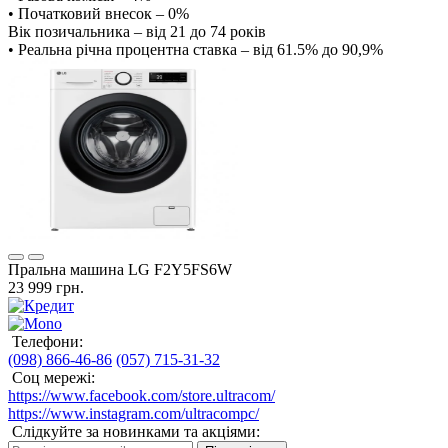
• Початковий внесок – 0%
Вік позичальника – від 21 до 74 років
• Реальна річна процентна ставка – від 61.5% до 90,9%
Пральна машина LG F2Y5FS6W
23 999 грн.
Телефони:
(098) 866-46-86
(057) 715-31-32
Соц мережі:
https://www.facebook.com/store.ultracom/
https://www.instagram.com/ultracompc/
Слідкуйте за новинками та акціями: