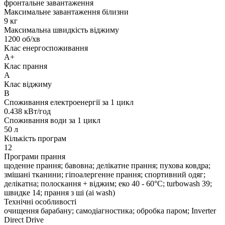
фронтальне завантаження
Максимальне завантаження білизни
9 кг
Максимальна швидкість віджиму
1200 об/хв
Клас енергоспоживання
А+
Клас прання
A
Клас віджиму
B
Споживання електроенергії за 1 цикл
0.438 кВт/год
Споживання води за 1 цикл
50 л
Кількість програм
12
Програми прання
щоденне прання; бавовна; делікатне прання; пухова ковдра;
змішані тканини; гіпоалергенне прання; спортивний одяг;
делікатна; полоскання + віджим; еко 40 - 60°С; turbowash 39;
швидке 14; прання з ші (ai wash)
Технічні особливості
очищення барабану; самодіагностика; обробка паром; Inverter
Direct Drive