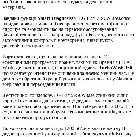
особливо важливо для дитячого одягу та делікатних
матеріалів.
Завдяки функції
Smart Diagnosis™
, LG F2Y5FS6W дозволяє
швидко виявити можливі несправності через смартфон, що
спрощує та економить час на сервісне обслуговування.
Захисні технології, як, наприклад, функція самодіагностики та
автоматичний контроль піноутворення, підвищують
довговічність пристрою.
Варто зазначити, що пральна машина оснащена 12
ефективними програмами прання, такими як Прання з ШІ AI
Wash, Делікатне прання, Спортивний одяг та
TurboWash 360
,
що забезпечує інтенсивне очищення за значно менший час. Це
дозволяє обрати найкращий режим для кожного типу білизни,
зберігаючи її первозданний вигляд.
З естетичної точки зору, LG F2Y5FS6W має стильний білий
корпус із чорними дверцятами, що додасть сучасності вашій
ванній кімнаті або пральній зоні. При габаритах 85 х 60 х 47,5
см, вона є ідеальним вибором для компактних приміщень, не
поступаючись продуктивністю.
Віджимання на швидкості до 1200 об/хв у класі віджиму B
додає практичності у використанні, забезпечуючи мінімальну