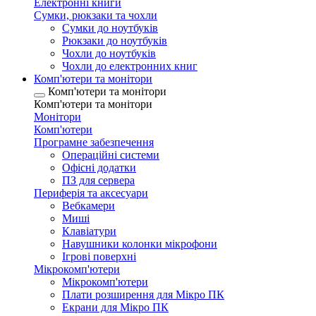
Електронні книги
Сумки, рюкзаки та чохли
Сумки до ноутбуків
Рюкзаки до ноутбуків
Чохли до ноутбуків
Чохли до електронних книг
Комп'ютери та монітори
Комп'ютери та монітори
Комп'ютери та монітори
Монітори
Комп'ютери
Програмне забезпечення
Операційні системи
Офісні додатки
ПЗ для сервера
Периферія та аксесуари
Вебкамери
Миші
Клавіатури
Навушники колонки мікрофони
Ігрові поверхні
Мікрокомп'ютери
Мікрокомп'ютери
Плати розширення для Мікро ПК
Екрани для Мікро ПК