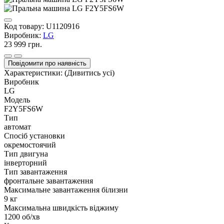
Код товару:
U1120916
Виробник:
LG
23 999 грн.
Повідомити про наявність
Характеристики:
(Дивитись усі)
Виробник
LG
Модель
F2Y5FS6W
Тип
автомат
Спосіб установки
окремостоячий
Тип двигуна
інверторний
Тип завантаження
фронтальне завантаження
Максимальне завантаження білизни
9 кг
Максимальна швидкість віджиму
1200 об/хв