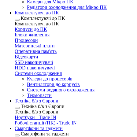
Камери для Мікро ПК
Радіатори охолодження для Мікро ПК
Комплектуючі до ПК
Комплектуючі до ПК
Комплектуючі до ПК
Корпуси до ПК
Блоки живлення
Процесори
Материнські плати
Оперативна пам'ять
Відеокарти
SSD накопичувачі
HDD накопичувачі
Системи охолодження
Кулери до процесорів
Вентилятори до корпусів
Системи водяного охолодження
Термопасти
Техніка б/в з Європи
Техніка б/в з Європи
Техніка б/в з Європи
Ноутбуки - Trade IN
Робочі станції (ПК) - Trade IN
Смартфони та гаджети
Смартфони та гаджети