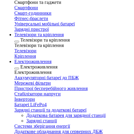
Смартфони та гаджети
Смартфони
Смарт-годинники
Фітнес-браслети
Універсальні мобільні батареї
Зарядні пристрої
Телевізори та кріплення
Телевізори та кріплення
Телевізори та кріплення
Телевізори
Кріплення
Електроживлення
Електроживлення
Електроживлення
Аккумуляторні батареї до ПБЖ
Мережеві фільтри
Пристрої бесперебійного живлення
Стабілізатори напруги
Інвертори
Батареї LiFePo4
Зарядні станції та додаткові батареї
Додаткова батарея для зарядної станції
Зарядні станції
Системи зберігання енергії
Додаткове обладнання для серверних ДБЖ