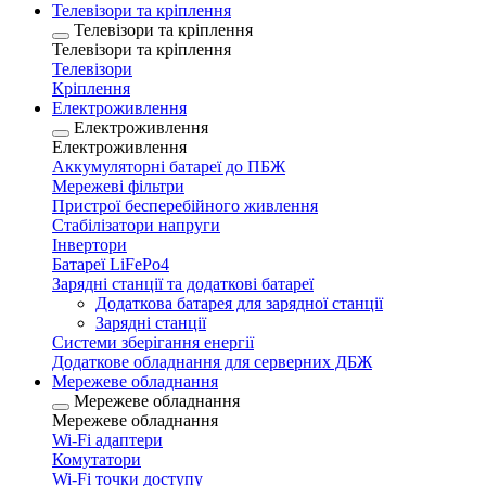
Телевізори та кріплення
Телевізори та кріплення
Телевізори та кріплення
Телевізори
Кріплення
Електроживлення
Електроживлення
Електроживлення
Аккумуляторні батареї до ПБЖ
Мережеві фільтри
Пристрої бесперебійного живлення
Стабілізатори напруги
Інвертори
Батареї LiFePo4
Зарядні станції та додаткові батареї
Додаткова батарея для зарядної станції
Зарядні станції
Системи зберігання енергії
Додаткове обладнання для серверних ДБЖ
Мережеве обладнання
Мережеве обладнання
Мережеве обладнання
Wi-Fi адаптери
Комутатори
Wi-Fi точки доступу