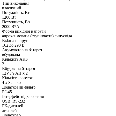
Тип виконання
класичний
Потужність, Вт
1200 Вт
Потужність, ВА
2000 В*А
Форма вихідної напруги
апроксимована (ступінчаста) синусоїда
Вхідна напруга
162 до 290 В
Акумуляторна батарея
вбудована
Кількість АКБ
2
Вбудована батарея
12V / 9 AH x 2
Кількість розеток
4 x Schuko
Додатковий фільтр
RJ-45
Інтерфейс підключення
USB; RS-232
РК-дисплей
дисплей
Додатково