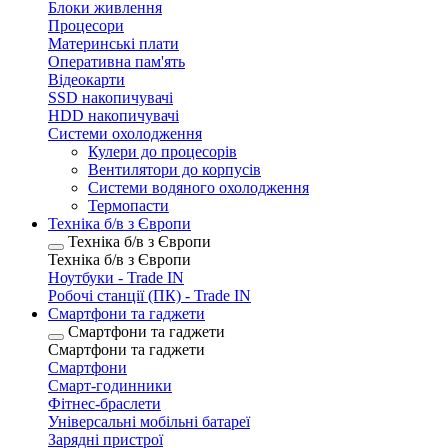
Блоки живлення
Процесори
Материнські плати
Оперативна пам'ять
Відеокарти
SSD накопичувачі
HDD накопичувачі
Системи охолодження
Кулери до процесорів
Вентилятори до корпусів
Системи водяного охолодження
Термопасти
Техніка б/в з Європи
Техніка б/в з Європи
Техніка б/в з Європи
Ноутбуки - Trade IN
Робочі станції (ПК) - Trade IN
Смартфони та гаджети
Смартфони та гаджети
Смартфони та гаджети
Смартфони
Смарт-годинники
Фітнес-браслети
Універсальні мобільні батареї
Зарядні пристрої