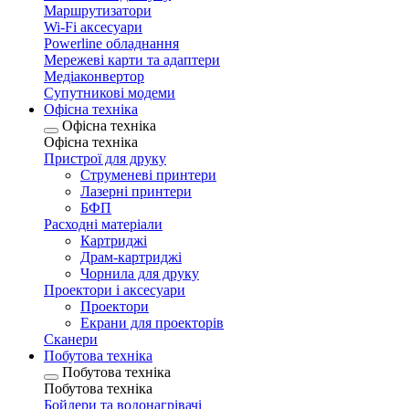
Маршрутизатори
Wi-Fi аксесуари
Рowerline обладнання
Мережеві карти та адаптери
Медіаконвертор
Супутникові модеми
Офісна техніка
Офісна техніка
Офісна техніка
Пристрої для друку
Струменеві принтери
Лазерні принтери
БФП
Расходні матеріали
Картриджі
Драм-картриджі
Чорнила для друку
Проектори і аксесуари
Проектори
Екрани для проекторів
Сканери
Побутова техніка
Побутова техніка
Побутова техніка
Бойлери та водонагрівачі