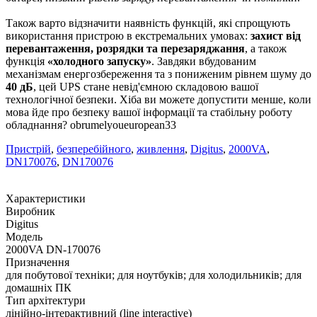
Також варто відзначити наявність функцій, які спрощують
використання пристрою в екстремальних умовах:
захист від
перевантаження, розрядки та перезаряджання
, а також
функція
«холодного запуску»
. Завдяки вбудованим
механізмам енергозбереження та з пониженим рівнем шуму до
40 дБ
, цей UPS стане невід'ємною складовою вашої
технологічної безпеки. Хіба ви можете допустити менше, коли
мова йде про безпеку вашої інформації та стабільну роботу
обладнання? obrumelyoueuropean33
Пристрій
,
безперебійного
,
живлення
,
Digitus
,
2000VA
,
DN170076
,
DN170076
Характеристики
Виробник
Digitus
Модель
2000VA DN-170076
Призначення
для побутової техніки; для ноутбуків; для холодильників; для
домашніх ПК
Тип архітектури
лінійно-інтерактивний (line interactive)