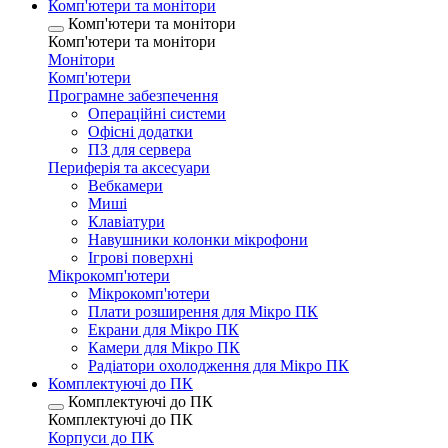
Комп'ютери та монітори
Комп'ютери та монітори
Комп'ютери та монітори
Монітори
Комп'ютери
Програмне забезпечення
Операційні системи
Офісні додатки
ПЗ для сервера
Периферія та аксесуари
Вебкамери
Миші
Клавіатури
Навушники колонки мікрофони
Ігрові поверхні
Мікрокомп'ютери
Мікрокомп'ютери
Плати розширення для Мікро ПК
Екрани для Мікро ПК
Камери для Мікро ПК
Радіатори охолодження для Мікро ПК
Комплектуючі до ПК
Комплектуючі до ПК
Комплектуючі до ПК
Корпуси до ПК