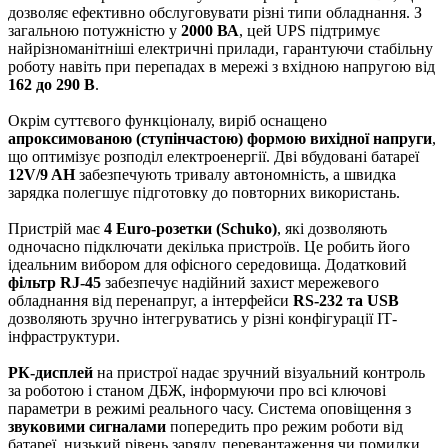
дозволяє ефективно обслуговувати різні типи обладнання. З
загальною потужністю у
2000 ВА
, цей UPS підтримує
найрізноманітніші електричні прилади, гарантуючи стабільну
роботу навіть при перепадах в мережі з вхідною напругою від
162 до 290 В
.
Окрім суттєвого функціоналу, виріб оснащено
апроксимованою (ступінчастою) формою вихідної напруги
,
що оптимізує розподіл електроенергії. Дві вбудовані батареї
12V/9 AH
забезпечують тривалу автономність, а швидка
зарядка полегшує підготовку до повторних використань.
Пристрій має
4 Euro-розетки (Schuko)
, які дозволяють
одночасно підключати декілька пристроїв. Це робить його
ідеальним вибором для офісного середовища. Додатковий
фільтр RJ-45
забезпечує надійний захист мережевого
обладнання від перенапруг, а інтерфейси
RS-232 та USB
дозволяють зручно інтегруватись у різні конфігурації ІТ-
інфраструктури.
РК-дисплей
на пристрої надає зручний візуальний контроль
за роботою і станом ДБЖ, інформуючи про всі ключові
параметри в режимі реального часу. Система оповіщення з
звуковими сигналами
попередить про режим роботи від
батареї, низький рівень заряду, перевантаження чи помилки.