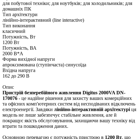
для побутової техніки; для ноутбуків; для холодильників; для
домашніх ПК
Тип архітектури
лінійно-інтерактивний (line interactive)
Тип виконання
класичний
Потужність, Вт
1200 Вт
Потужність, ВА
2000 В*А
Форма вихідної напруги
апроксимована (ступінчаста) синусоїда
Вхідна напруга
162 до 290 В
Опис
Пристрій безперебійного живлення Digitus 2000VA DN-
170076
- це надійне рішення для захисту ваших комерційних
та офісних комп'ютерних систем від несподіваних відключень
електроенергії. Завдяки
лінійно-інтерактивній архітектурі
ця
модель не лише забезпечує стабільне живлення, але й
покращує якість обслуговування, захищаючи вашу техніку від
втрати та пошкодження даних.
Основною перевагою є потужність пристрою в
1200 Вт
, що