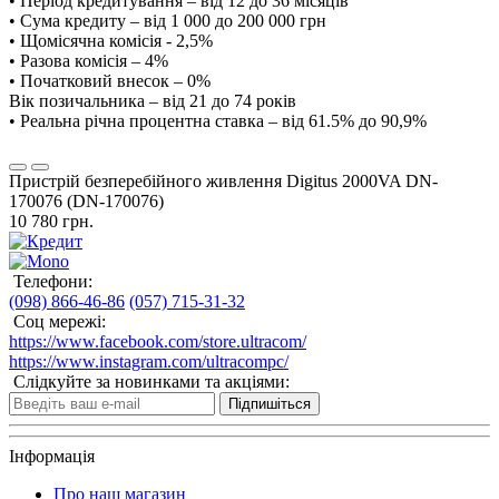
• Період кредитування – від 12 до 36 місяців
• Сума кредиту – від 1 000 до 200 000 грн
• Щомісячна комісія - 2,5%
• Разова комісія – 4%
• Початковий внесок – 0%
Вік позичальника – від 21 до 74 років
• Реальна річна процентна ставка – від 61.5% до 90,9%
Пристрій безперебійного живлення Digitus 2000VA DN-
170076 (DN-170076)
10 780 грн.
Телефони:
(098) 866-46-86
(057) 715-31-32
Соц мережі:
https://www.facebook.com/store.ultracom/
https://www.instagram.com/ultracompc/
Слідкуйте за новинками та акціями:
Підпишіться
Інформація
Про наш магазин