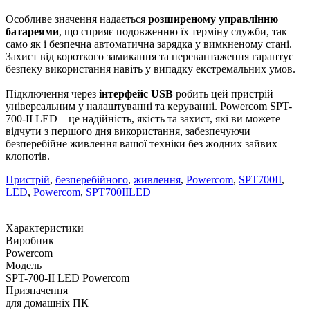
Особливе значення надається
розширеному управлінню
батареями
, що сприяє подовженню їх терміну служби, так
само як і безпечна автоматична зарядка у вимкненому стані.
Захист від короткого замикання та перевантаження гарантує
безпеку використання навіть у випадку екстремальних умов.
Підключення через
інтерфейс USB
робить цей пристрій
універсальним у налаштуванні та керуванні. Powercom SPT-
700-II LED – це надійність, якість та захист, які ви можете
відчути з першого дня використання, забезпечуючи
безперебійне живлення вашої техніки без жодних зайвих
клопотів.
Пристрій
,
безперебійного
,
живлення
,
Powercom
,
SPT700II
,
LED
,
Powercom
,
SPT700IILED
Характеристики
Виробник
Powercom
Модель
SPT-700-II LED Powercom
Призначення
для домашніх ПК