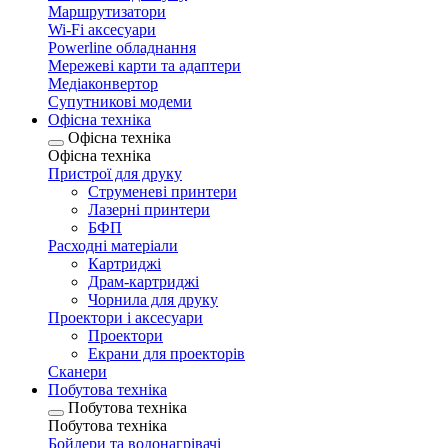
Маршрутизатори
Wi-Fi аксесуари
Рowerline обладнання
Мережеві карти та адаптери
Медіаконвертор
Супутникові модеми
Офісна техніка
Офісна техніка
Офісна техніка
Пристрої для друку
Струменеві принтери
Лазерні принтери
БФП
Расходні матеріали
Картриджі
Драм-картриджі
Чорнила для друку
Проектори і аксесуари
Проектори
Екрани для проекторів
Сканери
Побутова техніка
Побутова техніка
Побутова техніка
Бойлери та водонагрівачі