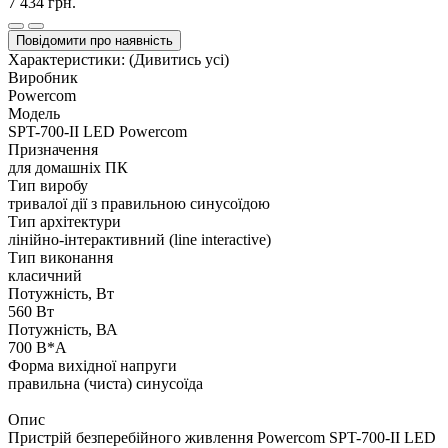
7 434 грн.
Повідомити про наявність
Характеристики:
(Дивитись усі)
Виробник
Powercom
Модель
SPT-700-II LED Powercom
Призначення
для домашніх ПК
Тип виробу
тривалої дії з правильною синусоїдою
Тип архітектури
лінійно-інтерактивний (line interactive)
Тип виконання
класичний
Потужність, Вт
560 Вт
Потужність, ВА
700 В*А
Форма вихідної напруги
правильна (чиста) синусоїда
Опис
Пристрій безперебійного живлення Powercom SPT-700-II LED