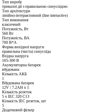
Тип виробу
тривалої дії з правильною синусоїдою
Тип архітектури
лінійно-інтерактивний (line interactive)
Тип виконання
класичний
Потужність, Вт
560 Вт
Потужність, ВА
700 В*А
Форма вихідної напруги
правильна (чиста) синусоїда
Вхідна напруга
165-300 В
Акумуляторна батарея
вбудована
Кількість АКБ
1
Вбудована батарея
12V / 7.2AH x 1
Кількість розеток
5 x IEC 320 C13
Кількість IEC розеток, шт
5
Додатковий фільтр