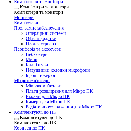
Комп'ютери та монітори
Комп'ютери та монітори
Комп'ютери та монітори
Монітори
Комп'ютери
Програмне забезпечення
Операційні системи
Офісні додатки
ПЗ для сервера
Периферія та аксесуари
Вебкамери
Миші
Клавіатури
Навушники колонки мікрофони
Ігрові поверхні
Мікрокомп'ютери
Мікрокомп'ютери
Плати розширення для Мікро ПК
Екрани для Мікро ПК
Камери для Мікро ПК
Радіатори охолодження для Мікро ПК
Комплектуючі до ПК
Комплектуючі до ПК
Комплектуючі до ПК
Корпуси до ПК