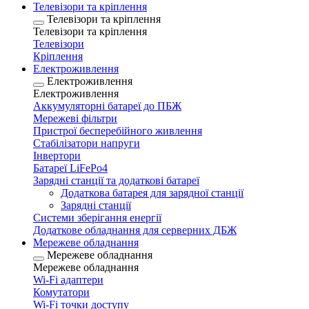
Телевізори та кріплення
Телевізори та кріплення
Телевізори та кріплення
Телевізори
Кріплення
Електроживлення
Електроживлення
Електроживлення
Аккумуляторні батареї до ПБЖ
Мережеві фільтри
Пристрої бесперебійного живлення
Стабілізатори напруги
Інвертори
Батареї LiFePo4
Зарядні станції та додаткові батареї
Додаткова батарея для зарядної станції
Зарядні станції
Системи зберігання енергії
Додаткове обладнання для серверних ДБЖ
Мережеве обладнання
Мережеве обладнання
Мережеве обладнання
Wi-Fi адаптери
Комутатори
Wi-Fi точки доступу