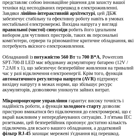
представляє собою інноваційне рішення для захисту вашої
техніки від несподіваних перешкод в електроживленні.
Завдяки
лінійно-інтерактивній архітектурі
, цей ДБЖ
забезпечує стабільну та ефективну роботу навіть в умовах
нестабільної електромережі. Вихідна напруга у вигляді
правильної (чистої) синусоїди
робить його ідеальним
вибором для чутливих пристроїв, таких як персональні
комп'ютери, сервери та різноманітне критичне обладнання, які
потребують якісного електроживлення.
Обладнаний із
потужністю 560 Вт
та
700 В*А
, Powercom
SPT-700-II LED має вбудовану акумуляторну батарею (12V /
7.2AH x 1), що забезпечує безперебійне живлення на тривалий
час у разі відключення електроенергії. Крім того, функція
автоматичного регулятора напруги (AVR)
підтримує
вихідну напругу в межах норми, що збільшує ресурс
акумуляторів, дозволяючи уникнути зайвих витрат.
Мікропроцесорне управління
гарантує високу точність і
надійність роботи, а функція
холодного старту
дозволяє
пристрою вмикатися без підключення до електромережі, що є
вкрай важливим у непередбачуваних ситуаціях. З п'ятьма IEC
розетками, цей безперебійник пропонує достатню кількість
підключень для всього вашого обладнання, а додатковий
фільтр RJ-45
захищає мережеві з'єднання від перешкод.