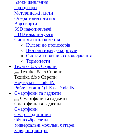
Блоки живлення
Процесори
Материнські плати
Оперативна пам'ять
Відеокарти
SSD накопичувачі
HDD накопичувачі
Системи охолодження
Кулери до процесорів
Вентилятори до корпусів
Системи водяного охолодження
Термопасти
Техніка б/в з Європи
Техніка б/в з Європи
Техніка б/в з Європи
Ноутбуки - Trade IN
Робочі станції (ПК) - Trade IN
Смартфони та гаджети
Смартфони та гаджети
Смартфони та гаджети
Смартфони
Смарт-годинники
Фітнес-браслети
Універсальні мобільні батареї
Зарядні пристрої