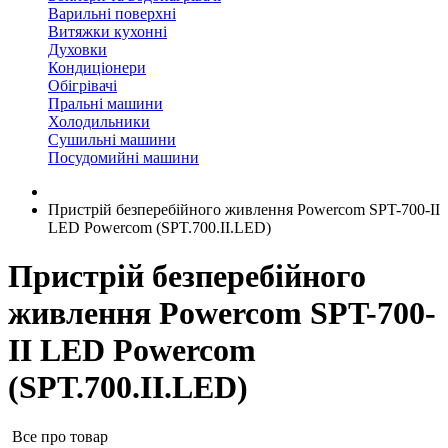
Варильні поверхні
Витяжки кухонні
Духовки
Кондиціонери
Обігрівачі
Пральні машини
Холодильники
Сушильні машини
Посудомийні машини
Пристрій безперебійного живлення Powercom SPT-700-II
LED Powercom (SPT.700.II.LED)
Пристрій безперебійного
живлення Powercom SPT-700-
II LED Powercom
(SPT.700.II.LED)
Все про товар