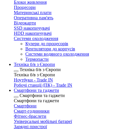
Блоки живлення
Процесори
Материнські плати
Оперативна пам'ять
Відеокарти
SSD накопичувачі
HDD накопичувачі
Системи охолодження
Кулери до процесорів
Вентилятори до корпусів
Системи водяного охолодження
Термопасти
Техніка б/в з Європи
Техніка б/в з Європи
Техніка б/в з Європи
Ноутбуки - Trade IN
Робочі станції (ПК) - Trade IN
Смартфони та гаджети
Смартфони та гаджети
Смартфони та гаджети
Смартфони
Смарт-годинники
Фітнес-браслети
Універсальні мобільні батареї
Зарядні пристрої