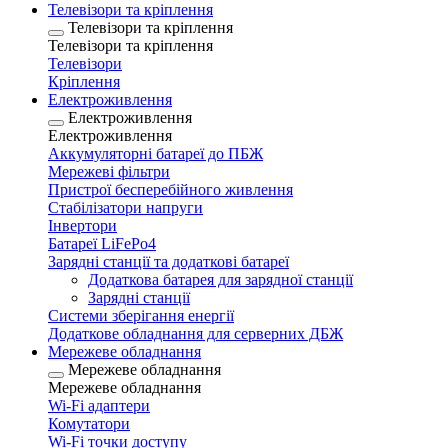
Телевізори та кріплення
Телевізори та кріплення
Телевізори та кріплення
Телевізори
Кріплення
Електроживлення
Електроживлення
Електроживлення
Аккумуляторні батареї до ПБЖ
Мережеві фільтри
Пристрої бесперебійного живлення
Стабілізатори напруги
Інвертори
Батареї LiFePo4
Зарядні станції та додаткові батареї
Додаткова батарея для зарядної станції
Зарядні станції
Системи зберігання енергії
Додаткове обладнання для серверних ДБЖ
Мережеве обладнання
Мережеве обладнання
Мережеве обладнання
Wi-Fi адаптери
Комутатори
Wi-Fi точки доступу