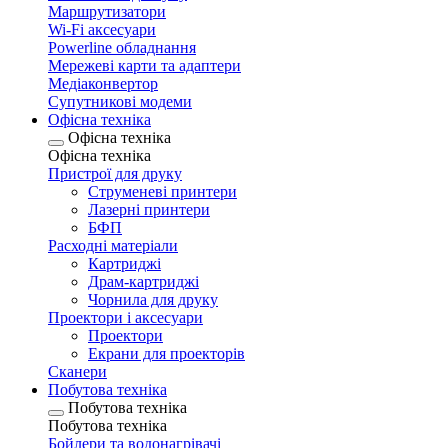
Маршрутизатори
Wi-Fi аксесуари
Рowerline обладнання
Мережеві карти та адаптери
Медіаконвертор
Супутникові модеми
Офісна техніка
Офісна техніка
Офісна техніка
Пристрої для друку
Струменеві принтери
Лазерні принтери
БФП
Расходні матеріали
Картриджі
Драм-картриджі
Чорнила для друку
Проектори і аксесуари
Проектори
Екрани для проекторів
Сканери
Побутова техніка
Побутова техніка
Побутова техніка
Бойлери та водонагрівачі