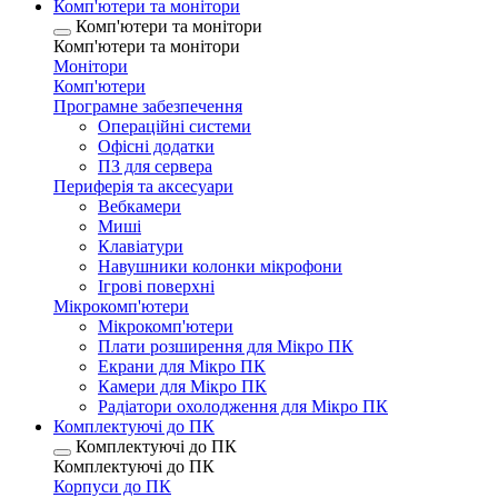
Комп'ютери та монітори
Комп'ютери та монітори
Комп'ютери та монітори
Монітори
Комп'ютери
Програмне забезпечення
Операційні системи
Офісні додатки
ПЗ для сервера
Периферія та аксесуари
Вебкамери
Миші
Клавіатури
Навушники колонки мікрофони
Ігрові поверхні
Мікрокомп'ютери
Мікрокомп'ютери
Плати розширення для Мікро ПК
Екрани для Мікро ПК
Камери для Мікро ПК
Радіатори охолодження для Мікро ПК
Комплектуючі до ПК
Комплектуючі до ПК
Комплектуючі до ПК
Корпуси до ПК