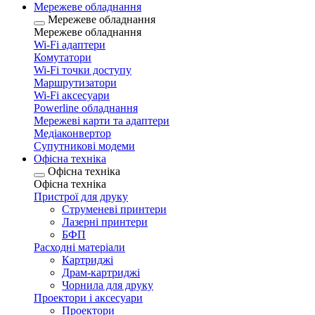
Мережеве обладнання
Мережеве обладнання
Мережеве обладнання
Wi-Fi адаптери
Комутатори
Wi-Fi точки доступу
Маршрутизатори
Wi-Fi аксесуари
Рowerline обладнання
Мережеві карти та адаптери
Медіаконвертор
Супутникові модеми
Офісна техніка
Офісна техніка
Офісна техніка
Пристрої для друку
Струменеві принтери
Лазерні принтери
БФП
Расходні матеріали
Картриджі
Драм-картриджі
Чорнила для друку
Проектори і аксесуари
Проектори