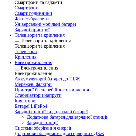
Смартфони та гаджети
Смартфони
Смарт-годинники
Фітнес-браслети
Універсальні мобільні батареї
Зарядні пристрої
Телевізори та кріплення
Телевізори та кріплення
Телевізори та кріплення
Телевізори
Кріплення
Електроживлення
Електроживлення
Електроживлення
Аккумуляторні батареї до ПБЖ
Мережеві фільтри
Пристрої бесперебійного живлення
Стабілізатори напруги
Інвертори
Батареї LiFePo4
Зарядні станції та додаткові батареї
Додаткова батарея для зарядної станції
Зарядні станції
Системи зберігання енергії
Додаткове обладнання для серверних ДБЖ