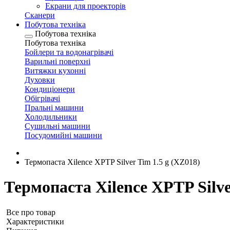
Екрани для проекторів
Сканери
Побутова техніка
Побутова техніка
Побутова техніка
Бойлери та водонагрівачі
Варильні поверхні
Витяжки кухонні
Духовки
Кондиціонери
Обігрівачі
Пральні машини
Холодильники
Сушильні машини
Посудомийні машини
Термопаста Xilence XPTP Silver Tim 1.5 g (XZ018)
Термопаста Xilence XPTP Silve
Все про товар
Характеристики