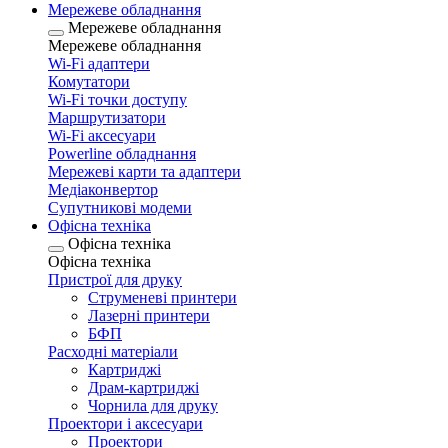
Мережеве обладнання
Мережеве обладнання
Мережеве обладнання
Wi-Fi адаптери
Комутатори
Wi-Fi точки доступу
Маршрутизатори
Wi-Fi аксесуари
Рowerline обладнання
Мережеві карти та адаптери
Медіаконвертор
Супутникові модеми
Офісна техніка
Офісна техніка
Офісна техніка
Пристрої для друку
Струменеві принтери
Лазерні принтери
БФП
Расходні матеріали
Картриджі
Драм-картриджі
Чорнила для друку
Проектори і аксесуари
Проектори