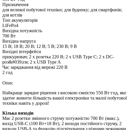
Призначення
для великої побутової техніки; для будинку; для смартфонів;
для котлів
Тип акумуляторів
LiFePo4
Вихідна потужність
700 Вт
Вихідна напруга
15 В; 18 В; 20 В; 12 В; 5 В; 230 В; 9 В
Вихідні інтерфейси
прикурювач; 2 х розетка 220 В; 2 x USB Type C; 2 x DC-
роз&#039;єм; 2 x USB Type A
Час заряджання від мережі 220 В
2 год
Опис
Найкраще зарядне рішення з високою ємністю 550 Вт·год, яке
здатне живити більшість вашої електроніки та малої побутової
техніки навіть у дорозі!
Кілька виходів
Має 2 розетки змінного струму потужністю 700 Вт (макс.),
вихід USB-C (100 Вт+18 Вт), 2 виходи постійного струму, 2
виходи USB-A та функцію підсвічування з різними режимами