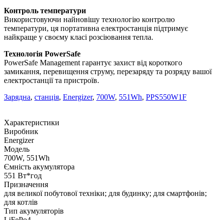
Контроль температури
Використовуючи найновішу технологію контролю
температури, ця портативна електростанція підтримує
найкраще у своєму класі розсіювання тепла.
Технологія PowerSafe
PowerSafe Management гарантує захист від короткого
замикання, перевищення струму, перезаряду та розряду вашої
електростанції та пристроїв.
Зарядна
,
станція
,
Energizer
,
700W
,
551Wh
,
PPS550W1F
Характеристики
Виробник
Energizer
Модель
700W, 551Wh
Ємність акумулятора
551 Вт*год
Призначення
для великої побутової техніки; для будинку; для смартфонів;
для котлів
Тип акумуляторів
LiFePo4