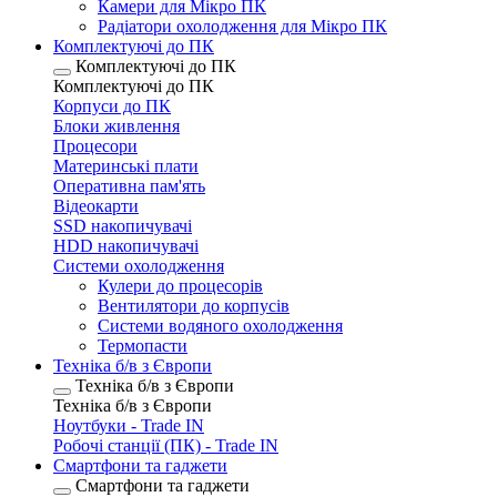
Камери для Мікро ПК
Радіатори охолодження для Мікро ПК
Комплектуючі до ПК
Комплектуючі до ПК
Комплектуючі до ПК
Корпуси до ПК
Блоки живлення
Процесори
Материнські плати
Оперативна пам'ять
Відеокарти
SSD накопичувачі
HDD накопичувачі
Системи охолодження
Кулери до процесорів
Вентилятори до корпусів
Системи водяного охолодження
Термопасти
Техніка б/в з Європи
Техніка б/в з Європи
Техніка б/в з Європи
Ноутбуки - Trade IN
Робочі станції (ПК) - Trade IN
Смартфони та гаджети
Смартфони та гаджети