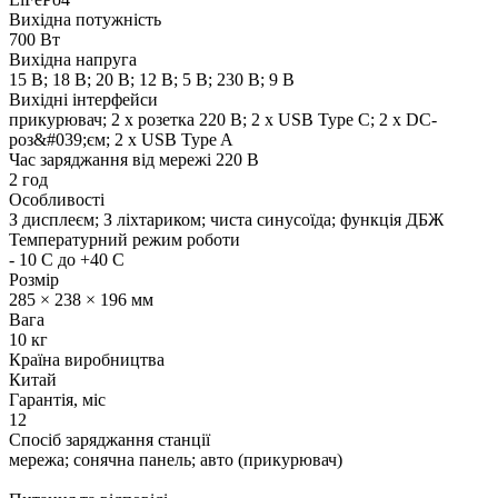
Вихідна потужність
700 Вт
Вихідна напруга
15 В; 18 В; 20 В; 12 В; 5 В; 230 В; 9 В
Вихідні інтерфейси
прикурювач; 2 х розетка 220 В; 2 x USB Type C; 2 x DC-
роз&#039;єм; 2 x USB Type A
Час заряджання від мережі 220 В
2 год
Особливості
З дисплеєм; З ліхтариком; чиста синусоїда; функція ДБЖ
Температурний режим роботи
- 10 С до +40 С
Розмір
285 × 238 × 196 мм
Вага
10 кг
Країна виробництва
Китай
Гарантія, міс
12
Спосіб заряджання станції
мережа; сонячна панель; авто (прикурювач)