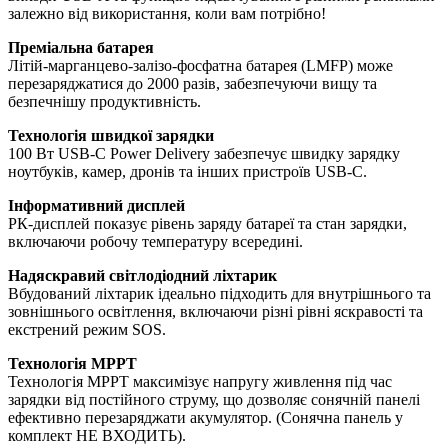
залежно від використання, коли вам потрібно!
Преміальна батарея
Літій-марганцево-залізо-фосфатна батарея (LMFP) може
перезаряджатися до 2000 разів, забезпечуючи вищу та
безпечнішу продуктивність.
Технологія швидкої зарядки
100 Вт USB-C Power Delivery забезпечує швидку зарядку
ноутбуків, камер, дронів та інших пристроїв USB-C.
Інформативний дисплей
РК-дисплей показує рівень заряду батареї та стан зарядки,
включаючи робочу температуру всередині.
Надяскравий світлодіодний ліхтарик
Вбудований ліхтарик ідеально підходить для внутрішнього та
зовнішнього освітлення, включаючи різні рівні яскравості та
екстрений режим SOS.
Технологія MPPT
Технологія MPPT максимізує напругу живлення під час
зарядки від постійного струму, що дозволяє сонячній панелі
ефективно перезаряджати акумулятор. (Сонячна панель у
комплект НЕ ВХОДИТЬ).