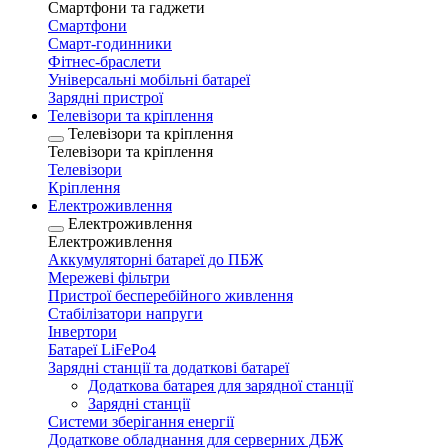
Смартфони та гаджети
Смартфони
Смарт-годинники
Фітнес-браслети
Універсальні мобільні батареї
Зарядні пристрої
Телевізори та кріплення
Телевізори та кріплення
Телевізори та кріплення
Телевізори
Кріплення
Електроживлення
Електроживлення
Електроживлення
Аккумуляторні батареї до ПБЖ
Мережеві фільтри
Пристрої бесперебійного живлення
Стабілізатори напруги
Інвертори
Батареї LiFePo4
Зарядні станції та додаткові батареї
Додаткова батарея для зарядної станції
Зарядні станції
Системи зберігання енергії
Додаткове обладнання для серверних ДБЖ