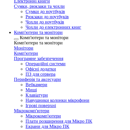
Електронні книги
Сумки, рюкзаки та чохли
Сумки до ноутбуків
Рюкзаки до ноутбуків
Чохли до ноутбуків
Чохли до електронних книг
Комп'ютери та монітори
Комп'ютери та монітори
Комп'ютери та монітори
Монітори
Комп'ютери
Програмне забезпечення
Операційні системи
Офісні додатки
ПЗ для сервера
Периферія та аксесуари
Вебкамери
Миші
Клавіатури
Навушники колонки мікрофони
Ігрові поверхні
Мікрокомп'ютери
Мікрокомп'ютери
Плати розширення для Мікро ПК
Екрани для Мікро ПК