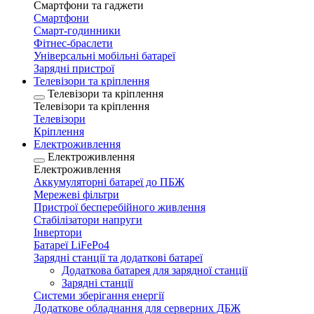
Смартфони та гаджети
Смартфони
Смарт-годинники
Фітнес-браслети
Універсальні мобільні батареї
Зарядні пристрої
Телевізори та кріплення
Телевізори та кріплення
Телевізори та кріплення
Телевізори
Кріплення
Електроживлення
Електроживлення
Електроживлення
Аккумуляторні батареї до ПБЖ
Мережеві фільтри
Пристрої бесперебійного живлення
Стабілізатори напруги
Інвертори
Батареї LiFePo4
Зарядні станції та додаткові батареї
Додаткова батарея для зарядної станції
Зарядні станції
Системи зберігання енергії
Додаткове обладнання для серверних ДБЖ