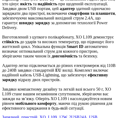
хто цінує
якість
та
надійність
при щоденній експлуатації.
Завдяки двом USB портам, цей
адаптер
здатний одночасно
заряджати два пристрої, включаючи
смартфони та планшети
,
забезпечуючи максимальний вихідний струм 2.4А, що
гарантує
швидку зарядку
за допомогою технології Power
Delivery.
Виготовлений з цупкого полікарбонату, XO L109 демонструє
стійкість
до ударів та високих температур, що підвищує його
життєвий цикл. Унікальна функція
Smart ID
автоматично
визначає оптимальний струм для кожного пристрою,
зберігаючи таким чином їх
довговічність
та безпеку.
Адаптер легко підключається до різних електромереж від 110В
до 240В завдяки стандартній
EU
вилці. Комплект включає
надійний кабель USB-Lightning, що забезпечує
ефективну
зарядку
відразу двох пристроїв.
Завдяки компактному дизайну та легкій вазі всього 50 г, XO
L109 стане вашим незамінним супутником, зберігаючи вас
завжди на зв’язку. Оберіть XO L109 і насолоджуйтеся новим
рівнем
мобільного комфорту
, маючи під рукою рішення для
ефективного заряджання в будь-якій ситуації.
Зарядний
,
пристрій
,
XO
,
L109
,
12W
,
2USB24A
,
USB
,