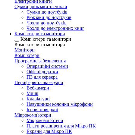
Електронні книги
Сумки, рюкзаки та чохли
Сумки до ноутбуків
Рюкзаки до ноутбуків
Чохли до ноутбуків
Чохли до електронних книг
Комп'ютери та монітори
Комп'ютери та монітори
Комп'ютери та монітори
Монітори
Комп'ютери
Програмне забезпечення
Операційні системи
Офісні додатки
ПЗ для сервера
Периферія та аксесуари
Вебкамери
Миші
Клавіатури
Навушники колонки мікрофони
Ігрові поверхні
Мікрокомп'ютери
Мікрокомп'ютери
Плати розширення для Мікро ПК
Екрани для Мікро ПК