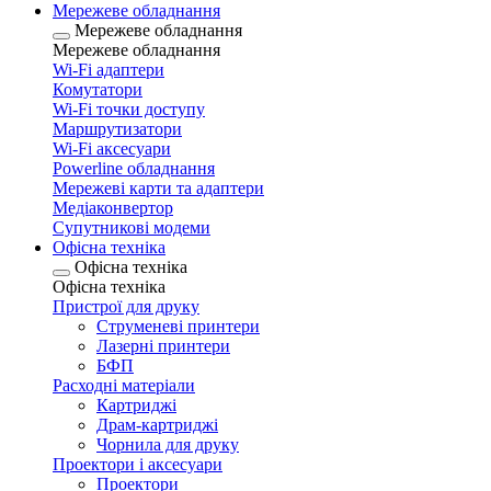
Мережеве обладнання
Мережеве обладнання
Мережеве обладнання
Wi-Fi адаптери
Комутатори
Wi-Fi точки доступу
Маршрутизатори
Wi-Fi аксесуари
Рowerline обладнання
Мережеві карти та адаптери
Медіаконвертор
Супутникові модеми
Офісна техніка
Офісна техніка
Офісна техніка
Пристрої для друку
Струменеві принтери
Лазерні принтери
БФП
Расходні матеріали
Картриджі
Драм-картриджі
Чорнила для друку
Проектори і аксесуари
Проектори