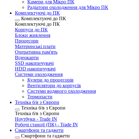
Камери для Мікро ПК
Радіатори охолодження для Мікро ПК
Комплектуючі до ПК
Комплектуючі до ПК
Комплектуючі до ПК
Корпуси до ПК
Блоки живлення
Процесори
Материнські плати
Оперативна пам'ять
Відеокарти
SSD накопичувачі
HDD накопичувачі
Системи охолодження
Кулери до процесорів
Вентилятори до корпусів
Системи водяного охолодження
Термопасти
Техніка б/в з Європи
Техніка б/в з Європи
Техніка б/в з Європи
Ноутбуки - Trade IN
Робочі станції (ПК) - Trade IN
Смартфони та гаджети
Смартфони та гаджети