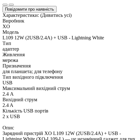
Повідомити про наявність
Характеристики:
(Дивитись усі)
Виробник
XO
Модель
L109 12W (2USB/2.4A) + USB - Lightning White
Тип
адаптер
Живлення
мережа
Призначення
для планшета; для телефону
Тип вихідного підключення
USB
Максимальний вихідний струм
2.4 А
Вихідний струм
2.4 A
Кількість USB портів
2 x USB
Опис
Зарядний пристрій XO L109 12W (2USB/2.4A) + USB -
Lightning White (XO-L109-L) — це незамінний гаджет для тих,