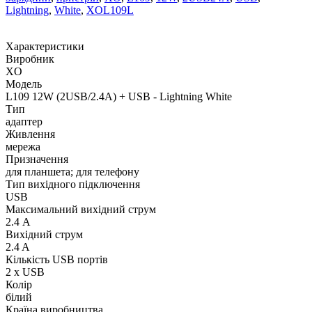
Lightning
,
White
,
XOL109L
Характеристики
Виробник
XO
Модель
L109 12W (2USB/2.4A) + USB - Lightning White
Тип
адаптер
Живлення
мережа
Призначення
для планшета; для телефону
Тип вихідного підключення
USB
Максимальний вихідний струм
2.4 А
Вихідний струм
2.4 A
Кількість USB портів
2 x USB
Колір
білий
Країна виробництва