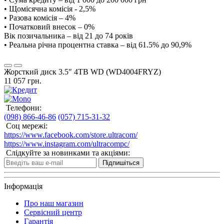
• Щомісячна комісія - 2,5%
• Разова комісія – 4%
• Початковий внесок – 0%
Вік позичальника – від 21 до 74 років
• Реальна річна процентна ставка – від 61.5% до 90,9%
Жорсткий диск 3.5" 4TB WD (WD4004FRYZ)
11 057 грн.
Телефони:
(098) 866-46-86
(057) 715-31-32
Соц мережі:
https://www.facebook.com/store.ultracom/
https://www.instagram.com/ultracompc/
Слідкуйте за новинками та акціями:
Підпишіться
Інформація
Про наш магазин
Сервісний центр
Гарантія