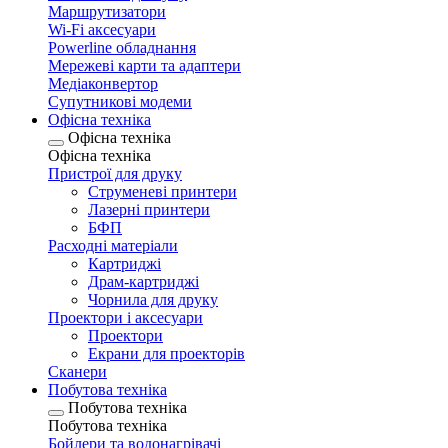
Маршрутизатори
Wi-Fi аксесуари
Рowerline обладнання
Мережеві карти та адаптери
Медіаконвертор
Супутникові модеми
Офісна техніка
Офісна техніка
Офісна техніка
Пристрої для друку
Струменеві принтери
Лазерні принтери
БФП
Расходні матеріали
Картриджі
Драм-картриджі
Чорнила для друку
Проектори і аксесуари
Проектори
Екрани для проекторів
Сканери
Побутова техніка
Побутова техніка
Побутова техніка
Бойлери та водонагрівачі