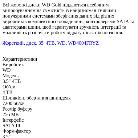
Всі жорсткі диски WD Gold піддаються всебічним
випробуванням на сумісність із найрізноманітнішими
популярними системами зберігання даних від різних
виробників комплектного обладнання, контролерами SATA та
адаптерами шини, щоб гарантувати зручність інтеграції та
можливість розпочати роботу відразу після підключення.
Жорсткий
,
диск
,
35
,
4TB
,
WD
,
WD4004FRYZ
Характеристики
Виробник
WD
Модель
3.5" 4TB
Об’єм
4 TB
Швидкість обертання шпинделя
7200 об/хв
Розмір буферу
256 MB
Інтерфейс
SATA III
Форм-фактор
3.5"