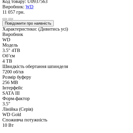
Код товару:
U0937563
Виробник:
WD
11 057 грн.
Повідомити про наявність
Характеристики:
(Дивитись усі)
Виробник
WD
Модель
3.5" 4TB
Об’єм
4 TB
Швидкість обертання шпинделя
7200 об/хв
Розмір буферу
256 MB
Інтерфейс
SATA III
Форм-фактор
3.5"
Лінійка (Серія)
WD Gold
Споживча потужність
10 Вт