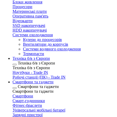
Блоки живлення
Процесори
Материнські плати
Оперативна пам'ять
Відеокарти
SSD накопичувачі
HDD накопичувачі
Системи охолодження
Кулери до процесорів
Вентилятори до корпусів
Системи водяного охолодження
Термопасти
Техніка б/в з Європи
Техніка б/в з Європи
Техніка б/в з Європи
Ноутбуки - Trade IN
Робочі станції (ПК) - Trade IN
Смартфони та гаджети
Смартфони та гаджети
Смартфони та гаджети
Смартфони
Смарт-годинники
Фітнес-браслети
Універсальні мобільні батареї
Зарядні пристрої