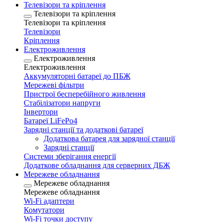
Телевізори та кріплення
Телевізори та кріплення
Телевізори та кріплення
Телевізори
Кріплення
Електроживлення
Електроживлення
Електроживлення
Аккумуляторні батареї до ПБЖ
Мережеві фільтри
Пристрої бесперебійного живлення
Стабілізатори напруги
Інвертори
Батареї LiFePo4
Зарядні станції та додаткові батареї
Додаткова батарея для зарядної станції
Зарядні станції
Системи зберігання енергії
Додаткове обладнання для серверних ДБЖ
Мережеве обладнання
Мережеве обладнання
Мережеве обладнання
Wi-Fi адаптери
Комутатори
Wi-Fi точки доступу