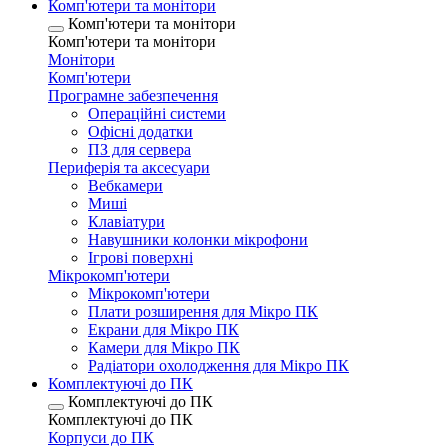
Комп'ютери та монітори
Комп'ютери та монітори
Комп'ютери та монітори
Монітори
Комп'ютери
Програмне забезпечення
Операційні системи
Офісні додатки
ПЗ для сервера
Периферія та аксесуари
Вебкамери
Миші
Клавіатури
Навушники колонки мікрофони
Ігрові поверхні
Мікрокомп'ютери
Мікрокомп'ютери
Плати розширення для Мікро ПК
Екрани для Мікро ПК
Камери для Мікро ПК
Радіатори охолодження для Мікро ПК
Комплектуючі до ПК
Комплектуючі до ПК
Комплектуючі до ПК
Корпуси до ПК