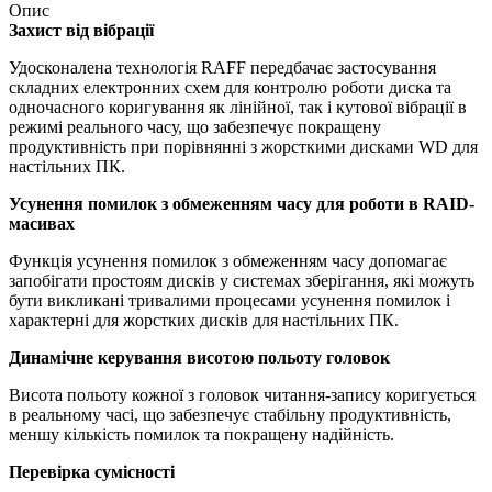
Опис
Захист від вібрації
Удосконалена технологія RAFF передбачає застосування
складних електронних схем для контролю роботи диска та
одночасного коригування як лінійної, так і кутової вібрації в
режимі реального часу, що забезпечує покращену
продуктивність при порівнянні з жорсткими дисками WD для
настільних ПК.
Усунення помилок з обмеженням часу для роботи в RAID-
масивах
Функція усунення помилок з обмеженням часу допомагає
запобігати простоям дисків у системах зберігання, які можуть
бути викликані тривалими процесами усунення помилок і
характерні для жорстких дисків для настільних ПК.
Динамічне керування висотою польоту головок
Висота польоту кожної з головок читання-запису коригується
в реальному часі, що забезпечує стабільну продуктивність,
меншу кількість помилок та покращену надійність.
Перевірка сумісності